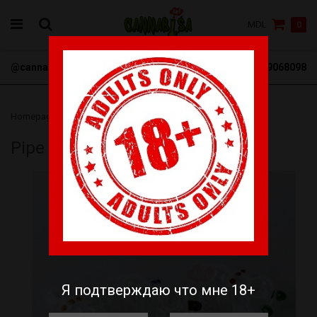
MDL
0
@cannabisa_net
+3769068098
Homepage
Pipe glass 1
Pipe glass 1
Я подтверждаю что мне 18+