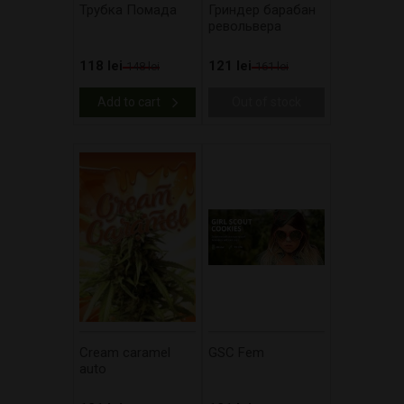
Трубка Помада
Гриндер барабан
револьвера
118 lei
121 lei
148 lei
161 lei
Add to cart
Out of stock
Cream caramel
GSC Fem
auto