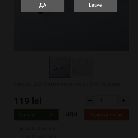
ДА
Leave
Размеры: 2х2х8 см Материал: стекло Вес: 100 грамм
119 lei
ИЛИ
Buy now
Купить в 1 клик
Add to favourite
Add to compare