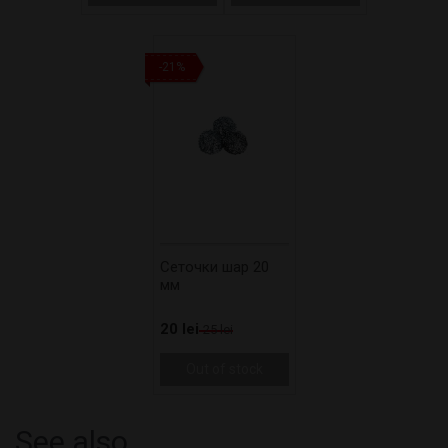
-21%
Сеточки шар 20
мм
20 lei
25 lei
Out of stock
See also