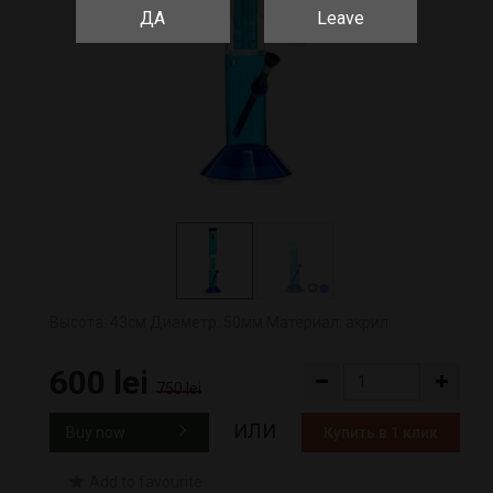
ДА
Leave
Высота: 43см Диаметр: 50мм Материал: акрил
600 lei
750 lei
ИЛИ
Buy now
Купить в 1 клик
Add to favourite