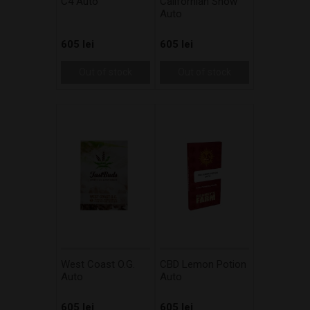
C4 Auto
Californian Snow
Auto
605 lei
605 lei
Out of stock
Out of stock
West Coast O.G.
CBD Lemon Potion
Auto
Auto
605 lei
605 lei