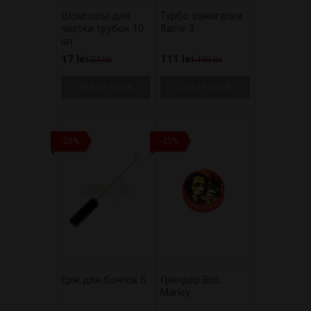
Шомполы для
Турбо зажигалка
чистки трубок 10
flame 3
шт
17 lei
111 lei
21 lei
139 lei
Out of stock
Out of stock
-20%
-25%
Ерж для бонгов S
Гриндер Bob
Marley