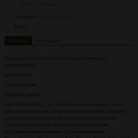
Add to compare
Categories:
Акриловые Бонги
Share:
Overview
Reviews (0)
Акриловый Бонг Cane Bud Boy Bong с стеклянным
перколятором
Высота: 43см
Диаметр: 50мм
Материал: акрил
Cane Bud Boy Bong – это стеклянный освежающего синего
цвета, оригинальный, стильный и неповторимый. Обладает
удлиненной формой длиной 43 см и диаметром 50 мм.
Девайс оснащен турбо-отверстием для ускорения
поступления дыма в легкие, а также стеклянным