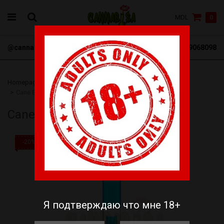
MDL
0
@cannabisa_net
+3769068098
Homepage
Бонги
Акриловые Бонги
Cane Bud Boy Bong 43cm
Cane Bud Boy Bong 43cm
-20%
Я подтверждаю что мне 18+