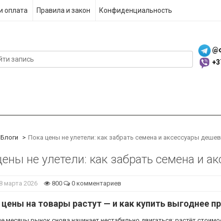
и оплата
Правила и закон
Конфиденциальность
@c
+3
Блоги
Пока цены не улетели: как забрать семена и аксессуары деше
цены не улетели: как забрать семена и а
28 марта 2026
800
0 комментариев
цены на товары растут — и как купить выгоднее п
е месяцы рынок снова начинает нестабильно двигаться: растёт стоимос