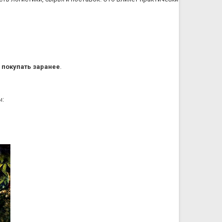
 покупать заранее
.
ы: