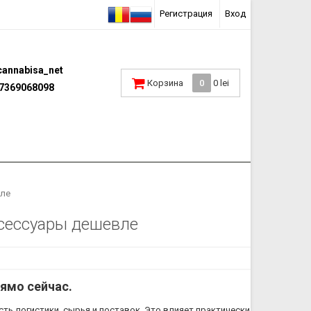
Регистрация
Вход
annabisa_net
Корзина
0
0 lei
7369068098
вле
ксессуары дешевле
рямо сейчас.
ть логистики, сырья и поставок. Это влияет практически