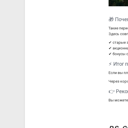
🎁 Поче
Такие пери
Здесь совп
✔ старые 
✔ акционн
✔ бонусы 
⚡ Итог 
Если вы п
Через коро
👉 Реко
Вы можете