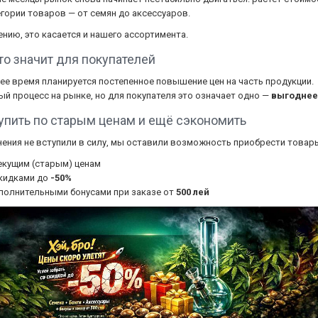
егории товаров — от семян до аксессуаров.
ению, это касается и нашего ассортимента.
это значит для покупателей
е время планируется постепенное повышение цен на часть продукции.
й процесс на рынке, но для покупателя это означает одно —
выгоднее
купить по старым ценам и ещё сэкономить
ения не вступили в силу, мы оставили возможность приобрести товар
екущим (старым) ценам
кидками до
-50%
полнительными бонусами при заказе от
500 лей