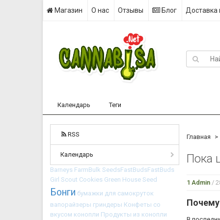
Магазин
О нас
Отзывы
Блог
Доставка 
Календарь
Теги
RSS
Главная
Календарь
Пока 
Barneys Farm​
Bulk Seeds​
FastBuds​
FastBuds​​
Girl Scout Cookies
Green House Seed
1 Admin
/ 
Бонги
бумажки для самокруток
Почему 
вапорайзеры
гриндеры
Конфеты со
вкусом конопли
Продукты из конопли
В последни