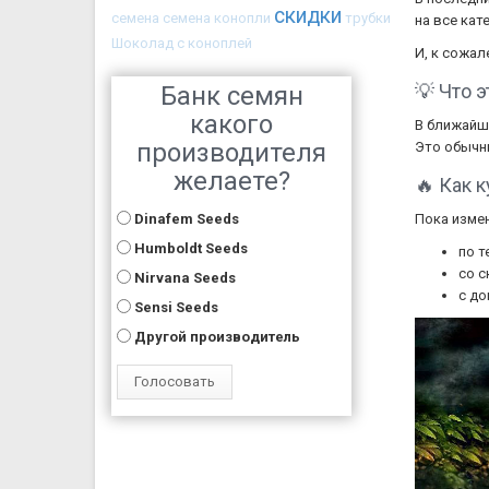
скидки
семена
семена конопли
трубки
на все кат
Шоколад с коноплей
И, к сожал
💡 Что 
Банк семян
какого
В ближайше
производителя
Это обычны
желаете?
🔥 Как 
Dinafem Seeds
Пока измен
Humboldt Seeds
по т
со с
Nirvana Seeds
с до
Sensi Seeds
Другой производитель