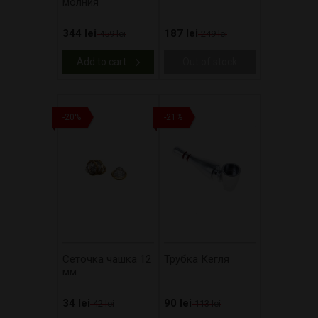
молния
344 lei
187 lei
459 lei
249 lei
Add to cart
Out of stock
-20%
-21%
Сеточка чашка 12
Трубка Кегля
мм
34 lei
90 lei
42 lei
113 lei