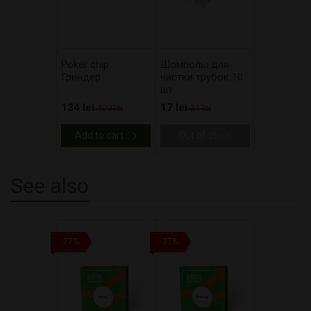
Poker chip
Шомполы для
Гриндер
чистки трубок 10
шт
134 lei
17 lei
179 lei
21 lei
Add to cart
Out of stock
See also
-27%
-27%