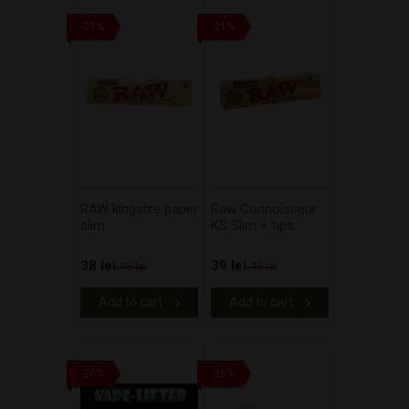
-21%
-21%
RAW kingsize paper
Raw Connoisseur
slim
KS Slim + tips
38 lei
39 lei
48 lei
49 lei
Add to cart
Add to cart
-20%
-26%