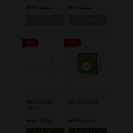
88 lei
95 lei
176 lei
135 lei
Out of stock
Out of stock
-20%
-27%
Glass Kawum
Pink Girl Seeds
10cm
96 lei
96.9 lei
120 lei
131 lei
Add to cart
Add to cart