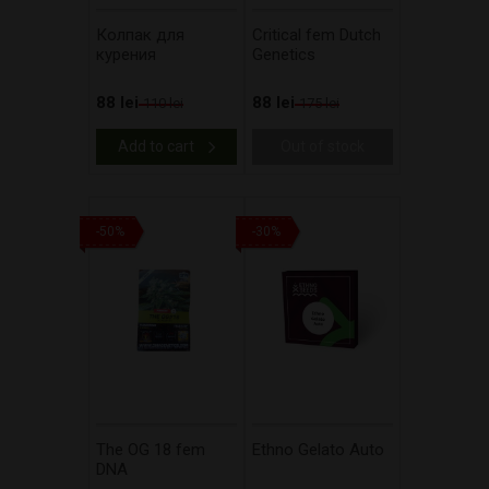
Колпак для
Critical fem Dutch
курения
Genetics
88 lei
88 lei
110 lei
175 lei
Add to cart
Out of stock
-50%
-30%
The OG 18 fem
Ethno Gelato Auto
DNA