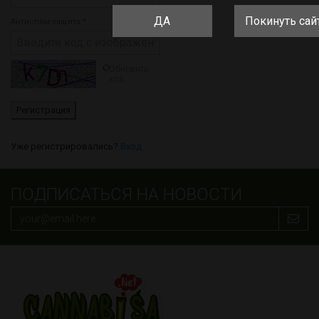
ДА
Покинуть сай
Антиспам-защита *
Обновить
код
Уже регистрировались?
Вход
ПОДПИСАТЬСЯ НА НОВОСТИ