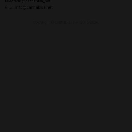
Telegram: @cannabisa_net
info@cannabisa.net
Email:
Copyright © cannabisa.net, 2015-2026.