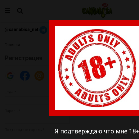
@cannabisa_net
+3769068098
Главная
Регистрация
Email *
Пароль *
Я подтверждаю что мне 18
Подтвердите пароль *