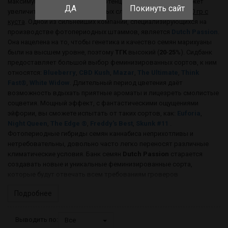
максимум свой генетический потенциал и
урожайность
может
ДА
Покинуть сайт
увеличиться в разы, в некоторых случаях достигая
700-800 гр с
куста
. Одной из сильнейших компании, специализирующихся на
производстве фотопериодных штаммов, является
Dutch Passion
.
Она нацелена на то, чтобы генетика и качество семян марихуаны
были на высшем уровне, поэтому
ТГК
высокий (
20
-
25
%). Сидбанк
предоставляет большой выбор феминизированных сортов, к ним
относятся:
Blueberry
,
CBD Kush
,
Mazar
,
The Ultimate
,
Think
Fast®
,
White Widow
. Длительный период цветения даёт
возможность вдыхать приятные ароматы и лицезреть смолистые
соцветия. Мощный эффект, с фантастическими ощущениями
эйфории, вы сможете испытать от таких сортов, как:
Euforia
,
Night Queen
,
The Edge ®
,
Freddy's Best
,
Skunk #11
.
Фотопериодные гибриды семян каннабиса неприхотливы и
нетребовательны, довольно часто легко переносят различные
климатические условия. Банк семян
Dutch Passion
старается
создавать новые и уникальные феминизированные сорта,
которые будут отвечать всем требованиям гроверов
Подробнее
Выводить по:
Все