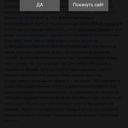
феминизированные
, так и
автоцветущие
сорта, всего их в
ДА
Покинуть сайт
коллекции около 80 штук. Невозможно не упомянуть одни из
наилучших гибридов марихуаны, а именно
Mazar
,
Jack Herrer
,
Blueberry
,
OG Kush
и т.д. -Это феминизированные
фотопериодные сорта, с огромным содержание
ТГК
(
более 22%
) и
с хорошей производительностью, около
600 грамм с куста
, а то и
выше. Из
автоцветущих
сортов стоит выделить
Auto Amnesia
,
Auto AK47
,
Auto Sweet Tooth
и
Auto Lemon Skunk
, их
преимуществом является быстрый полный цикл созревания, а
также обладают мощным эффектом. Компания
Bulk Seeds
создаёт феминизированные сорта, как с преобладанием индики,
так и сативы, так что подойдёт как для любителей сильных,
подъемных эмоций, так и расслабляющих ощущений. Одна из
главных характеристик данных семян помимо высокой
продуктивности и мощного эффекта – это почти 100% всхожесть
семян, благодаря ручному отбору и целостности продукта. Ещё
одним преимуществом является то, что большинство из сортов
обладают медицинскими свойствами (
Northern Light
,
Hindu Kush
,
Auto Super Skunk
и тд), поэтому могут помочь при депрессии,
мигрени, стрессе и головной боли. Каждый из сортов каннабиса
нашего сид-банка обладает насыщенным ароматом, и приятным
вкусом.