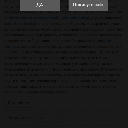
индика, а также 40% на 40%, и 20% Рудералис. Одними из самых
ДА
Покинуть сайт
популярных штаммов банка семян
Bulk Seeds
из автоцветущей
версий являются
Auto AK47
,
Auto Lemon Skunk
,
Auto Cheese
,
Auto
White Widow
,
Auto Sweet Tooth
,
Auto Amnesia
и другие. Например,
Auto Northern Light
- это легендарный штамм, который обладает
высокой производительностью, хорошей стрессоустойчивостью,
насыщеным вкусом и запахом, а также мощным психоделическим
воздействием. Ещё одним сильным гибридом является
Auto
Amnesia
, который также быстро рослый и высокопродуктивный
(
350 г/м²
), с преобладанием сативы. Многие гроуверы выбирают
семена autoflowering компании
Bulk Seeds
, за то, что у них
короткий период цветения и хорошая урожайность, а так же
низкая цена. В сравнении с фотопериодными уровень
ТГК
немного
ниже
15
-
18%
, но это не является их отрицательной чертой, так как
вкус и мягкое, постепенно нарастающее воздействие никого не
оставит равнодушным. Приятный аромат и изумительный вкус -
это то, чем наделён каждый штамм.
Подробнее
Выводить по:
Все