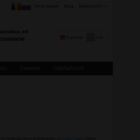
Регистрация
Вход
Валюта
MDL
annabisa_net
Корзина
0
0 lei
7369068098
ры
Семена
CannaFood
а производстве и реализации
автоцветущих
семян