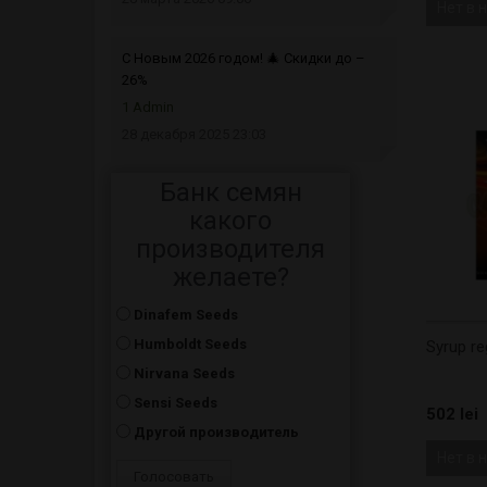
Нет в 
С Новым 2026 годом! 🎄 Скидки до –
26%
1 Admin
28 декабря 2025 23:03
Банк семян
какого
производителя
желаете?
Dinafem Seeds
Humboldt Seeds
Syrup re
Nirvana Seeds
Sensi Seeds
502 lei
Другой производитель
Нет в 