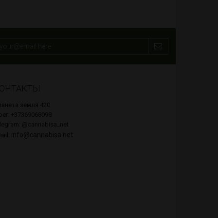
ОНТАКТЫ
анета земля 420
ber: +37369068098
legram: @cannabisa_net
info@cannabisa.net
ail: