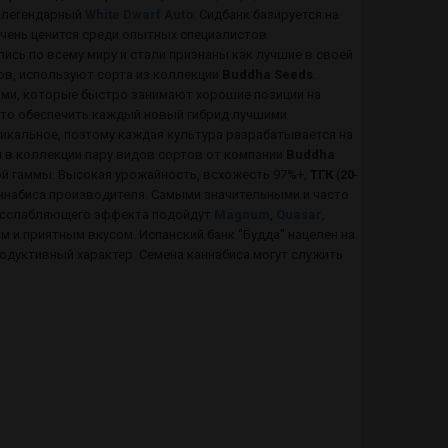
 легендарный
White Dwarf Auto
. Сидбанк базируется на
очень ценится среди опытных специалистов
сь по всему миру и стали признаны как лучшие в своей
ов, используют сорта из коллекции
Buddha Seeds
.
ми, которые быстро занимают хорошие позиции на
 это обеспечить каждый новый гибрид лучшими
никальное, поэтому каждая культура разрабатывается на
 в коллекции пару видов сортов от компании
Buddha
ной гаммы. Высокая урожайность, всхожесть 97%+,
ТГК
(
20
-
каннабиса производителя. Самыми значительными и часто
асслабляющего эффекта подойдут
Magnum
,
Quasar
,
м и приятным вкусом. Испанский банк "Будда" нацелен на
одуктивный характер. Семена каннабиса могут служить