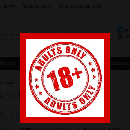
и оплата
Правила и закон
Конфиденциальность
@c
+3
Трубки
Гриндеры
Самокрутки
Аксессуа
Семена
Buddha Seeds
a Seeds
eds
- это популярная испанская компания, которая специализируется н