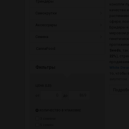
Гриндеры
конопли л
качестве и
Самокрутки
растениево
сфере, по
Аксессуары
Бридеры к
мировом ры
Семена
генетическ
протяжени
CannaFood
Seeds
, та
22
%), стре
продавае
Фильтры
White Dwa
то, чтобы 
амулетом,
ЦЕНА (LEI)
Подроб
от
до
КОЛИЧЕСТВО В УПАКОВКЕ
3 семени
5 семян