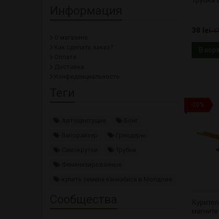
Информация
38 lei
47
О магазине
Как сделать заказ?
В кор
Оплата
Доставка
Конфиденциальность
Теги
-20%
Автоцветущие
Бонг
Вапорайзер
Гриндеры
Самокрутки
Трубки
Феминизированные
купить семена каннабиса в Молдове
Сообщества
Курител
магните