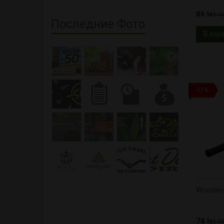
86 lei
10
Последние Фото
В кор
-21%
Wooden 
78 lei
98