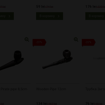
59 lei
176 lei
7 lei
74 lei
220 le
зину
В корзину
В корзину
-20%
-20%
Pirate pipe 8,5cm
Wooden Pipe 12cm
Трубка Зигз
134 lei
76 lei
 lei
167 lei
95 lei