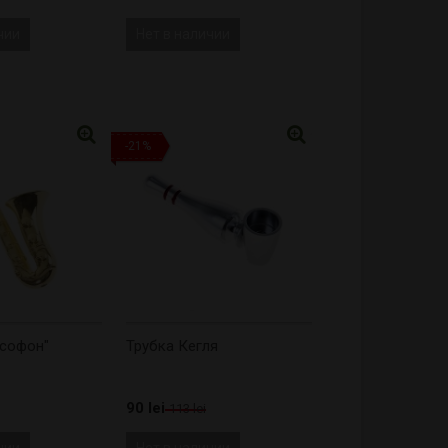
чии
Нет в наличии
-21%
ксофон"
Трубка Кегля
90 lei
113 lei
чии
Нет в наличии