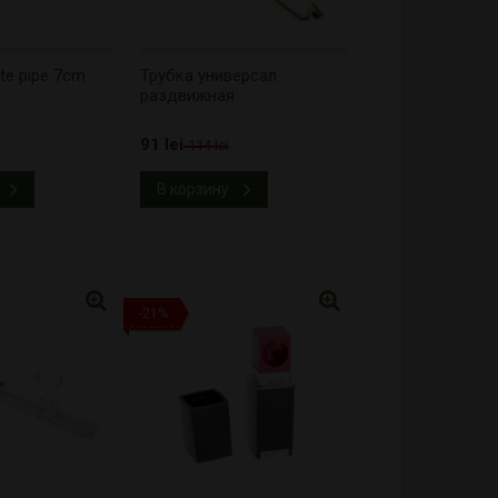
te pipe 7cm
Трубка универсал
раздвижная
91 lei
114 lei
В корзину
-21%