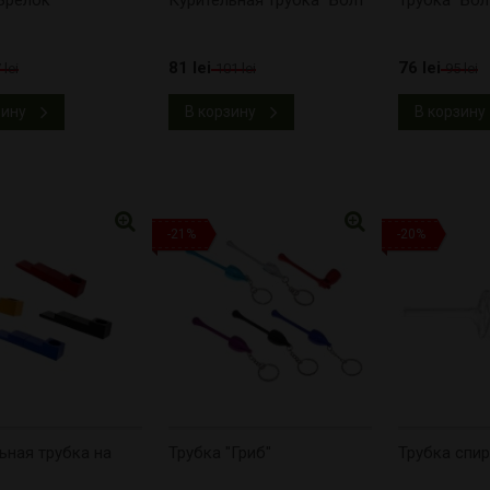
81 lei
76 lei
 lei
101 lei
95 lei
зину
В корзину
В корзину
-21%
-20%
ьная трубка на
Трубка "Гриб"
Трубка спи