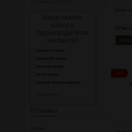
28 декабря 2025 23:03
Мини тр
Банк семян
какого
57 lei
71
производителя
желаете?
В кор
Dinafem Seeds
Humboldt Seeds
Nirvana Seeds
-20%
Sensi Seeds
Другой производитель
Отзывы
Отзывы
Трубка 