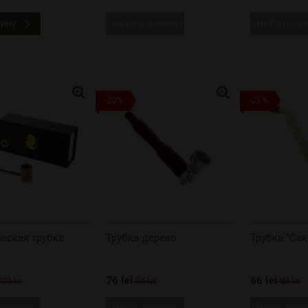
зину
Нет в наличии
Нет в нали
-20%
-21%
еская трубка
Трубка дерево
Трубка "Са
76 lei
66 lei
233 lei
95 lei
83 lei
наличии
Нет в наличии
Нет в нали