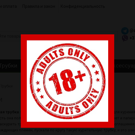
и оплата
Правила и закон
Конфиденциальность
@c
+3
Трубки
Гриндеры
Самокрутки
Аксессуа
Трубки
и
ая трубка
– это специальное устройство, предназначенное для курени
ть она получила до середины 20-го века, до появления сигарет и папир
аскурить трубку мира», что означает заключение мирового соглашения.
ждующих племен, пускали по кругу такую курительную трубку, и это оз