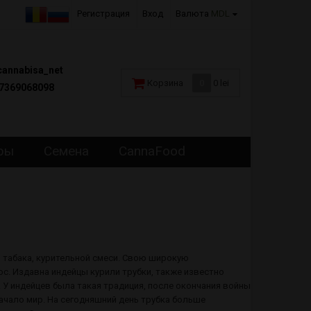
Регистрация
Вход
Валюта
MDL
annabisa_net
Корзина
0
0 lei
7369068098
ры
Семена
CannaFood
я табака, курительной смеси. Свою широкую
ос. Издавна индейцы курили трубки, также известно
 У индейцев была такая традиция, после окончания войны
начало мир. На сегодняшний день трубка больше