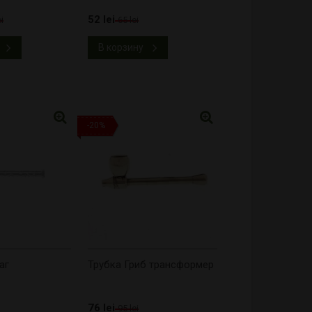
52 lei
i
65 lei
В корзину
-20%
аг
Трубка Гриб трансформер
76 lei
95 lei