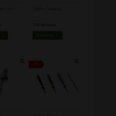
ipe 15cm
Трубка Помада
118 lei
i
148 lei
В корзину
-20%
т"
Трубка "Ручка"