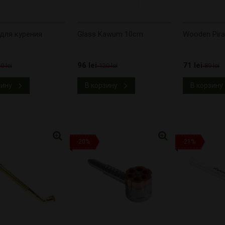
для курения
Glass Kawum 10cm
Wooden Pira
96 lei
71 lei
0 lei
120 lei
89 lei
зину
В корзину
В корзину
-20%
-21%