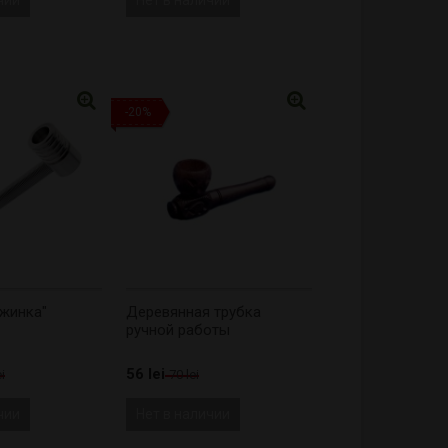
-20%
ужинка"
Деревянная трубка
ручной работы
56 lei
i
70 lei
чии
Нет в наличии