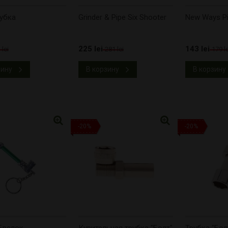
убка
Grinder & Pipe Six Shooter
New Ways P
225 lei
143 lei
 lei
281 lei
179 le
зину
В корзину
В корзину
-20%
-20%
Брелок
Курительная трубка "Болт"
Трубка "Бол