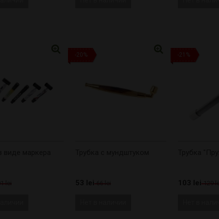
-20%
-21%
в виде маркера
Трубка с мундштуком
Трубка "Пр
53 lei
103 lei
1 lei
66 lei
129 le
наличии
Нет в наличии
Нет в нали