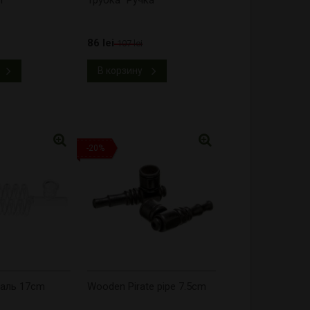
86 lei
107 lei
В корзину
-20%
раль 17cm
Wooden Pirate pipe 7.5cm