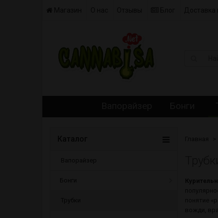
Магазин
О нас
Отзывы
Блог
Доставка 
Вапорайзер
Бонги
Каталог
Главная
Трубк
Вапорайзер
Бонги
Курительн
популярнос
Трубки
понятие «р
вожди, вра