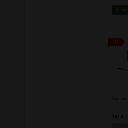
В кор
-21%
Классич
186 lei
Нет в 