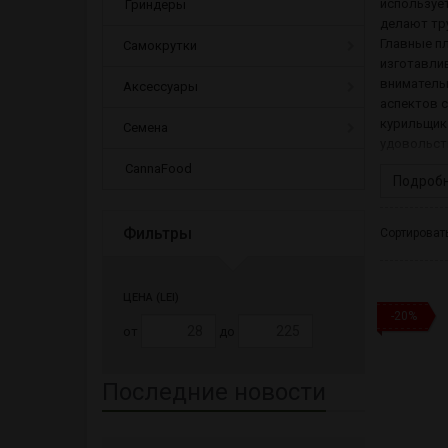
использует
Гриндеры
делают тру
Главные пл
Самокрутки
изготавлив
внимательн
Аксессуары
аспектов с
курильщик 
Семена
удовольст
CannaFood
Подроб
Фильтры
Сортировать
ЦЕНА (LEI)
-20%
от
до
Последние новости