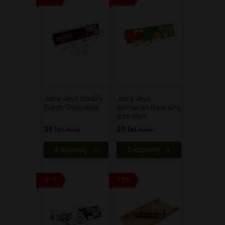
Juicy Jays Double
Juicy Jays
Dutch Chocolate
Jamaican Rum king
size slim
39 lei
39 lei
49 lei
49 lei
В корзину
В корзину
-21%
-19%