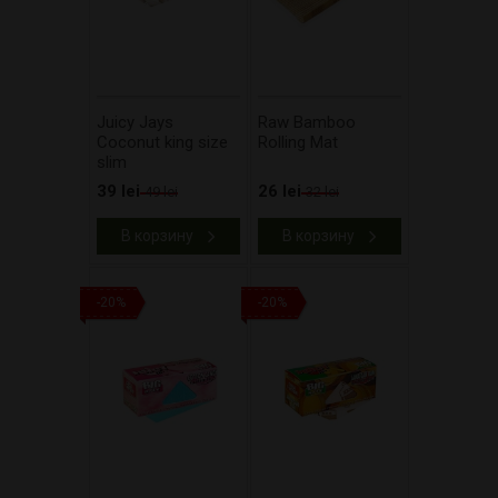
Juicy Jays
Raw Bamboo
Coconut king size
Rolling Mat
slim
39 lei
26 lei
49 lei
32 lei
В корзину
В корзину
-20%
-20%