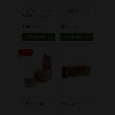
Raw Connoisseur
Elements Kingsize
KS Slim + tips
rice
39 lei
23 lei
49 lei
29 lei
В корзину
В корзину
-21%
RAW rolls-3m
RAW wide tips