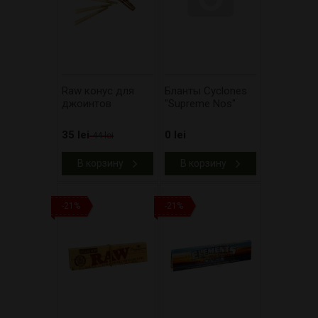
Raw конус для
Бланты Cyclones
джоинтов
"Supreme Nos"
35 lei
0 lei
44 lei
В корзину
В корзину
-21%
-21%