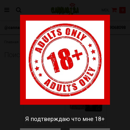
MDL
0
@cannabisa_net
+3769068098
Главная
Поиск товаров «Самокрутки»
-21%
-20%
Я подтверждаю что мне 18+