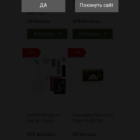
Barney's Farm
Amsterdam Bong
ДА
Покинуть сайт
Organic Papers
Giftset 21cm
with Tips
39 lei
478 lei
49 lei
597 lei
В корзину
В корзину
-20%
-20%
Giftset Bong on-
Cannabis Flavoured
the-go 16cm
Paper Rolls 5m
472 lei
42 lei
590 lei
52 lei