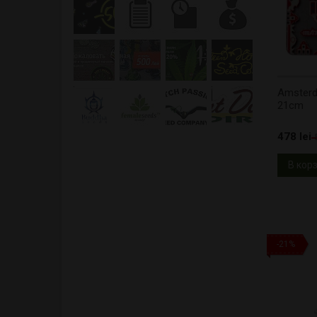
Amsterd
21cm
478 lei
В кор
-21%