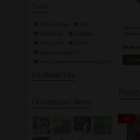
Теги
Автоцветущие
Бонг
Пепельн
"Смайл
Вапорайзер
Гриндеры
Самокрутки
Трубки
44 lei
55
Феминизированные
В кор
купить семена каннабиса в Молдове
Сообщества
Реко
Последние Фото
-20%