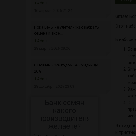
1 Admin
16 апреля 2026 21:24
Giftset Bo
Этот набо
Пока цены не улетели: как забрать
семена и аксе...
В наборе 
1 Admin
28 марта 2026 09:06
Бонг
гор
инт
С Новым 2026 годом! 🎄 Скидки до –
Grin
26%
таб
1 Admin
можн
28 декабря 2025 23:03
Зажи
мат
Банк семян
Сет
какого
пре
испо
производителя
желаете?
Это идеал
и приятно