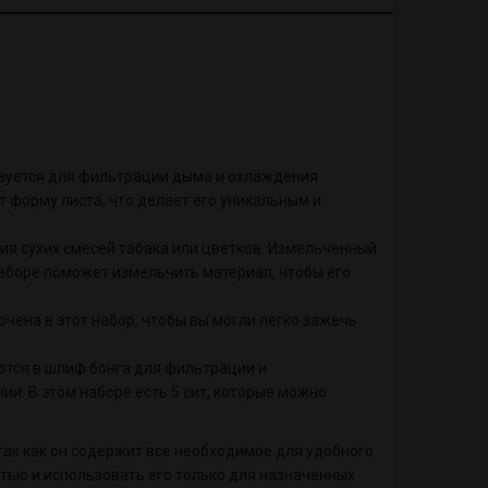
льзуется для фильтрации дыма и охлаждения
 форму листа, что делает его уникальным и
ния сухих смесей табака или цветков. Измельченный
наборе поможет измельчить материал, чтобы его
ючена в этот набор, чтобы вы могли легко зажечь
ются в шлиф бонга для фильтрации и
и. В этом наборе есть 5 сит, которые можно
так как он содержит все необходимое для удобного
стью и использовать его только для назначенных