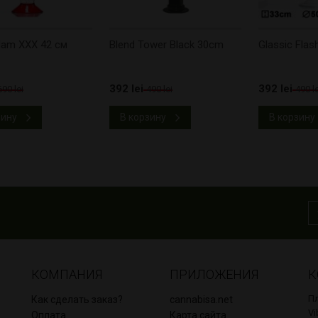
am XXX 42 см
Blend Tower Black 30cm
Glassic Fla
392 lei
392 lei
690 lei
490 lei
490 le
зину
В корзину
В корзину
КОМПАНИЯ
ПРИЛОЖЕНИЯ
К
Пл
Как сделать заказ?
cannabisa.net
Vi
Оплата
Карта сайта