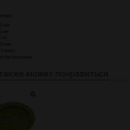
стики:
,5 мм
3 мм
6 см
24 мм
 Стекло
углое основание
также может понравиться