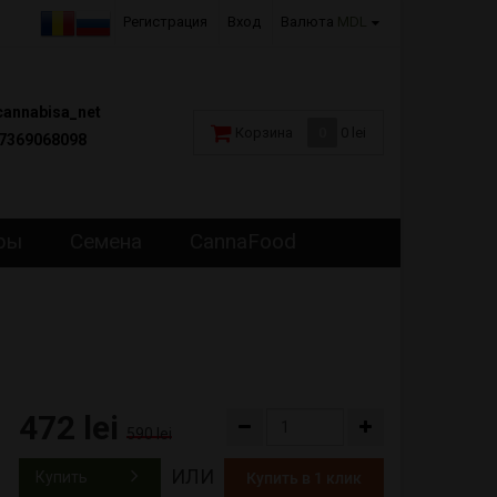
Регистрация
Вход
Валюта
MDL
annabisa_net
Корзина
0
0 lei
7369068098
ры
Семена
CannaFood
472 lei
590 lei
ИЛИ
Купить
Купить в 1 клик