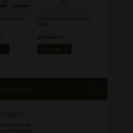
sh Bong 33cm
Бонг стекло Cactus Tower
46cm
555 lei
i
694 lei
В корзину
ОНТАКТЫ
анета земля 420
ber: +37369068098