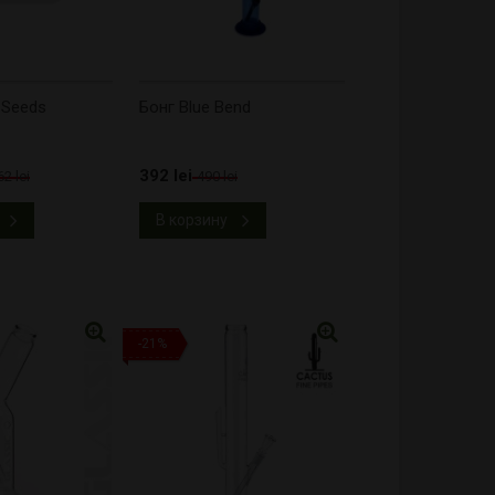
 Seeds
Бонг Blue Bend
392 lei
62 lei
490 lei
В корзину
-21%