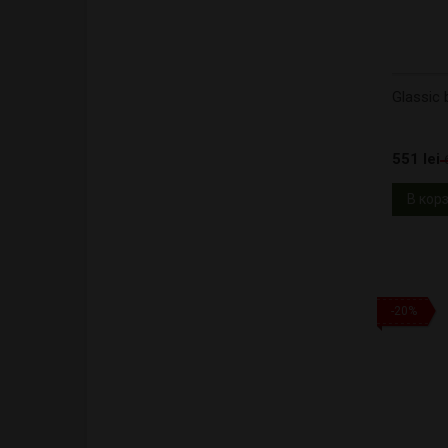
Glassic
551 lei
В кор
-20%