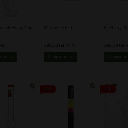
 bubble Bong 42cm
00 Cheese Fem
Blueberry 00
392,70 lei
392,70 lei
689 lei
462 lei
4
зину
В корзину
В корзину
-20%
-20%