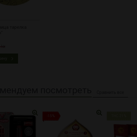
ица тарелка
ы"
 lei
зину
мендуем посмотреть
-15%
THC 21%