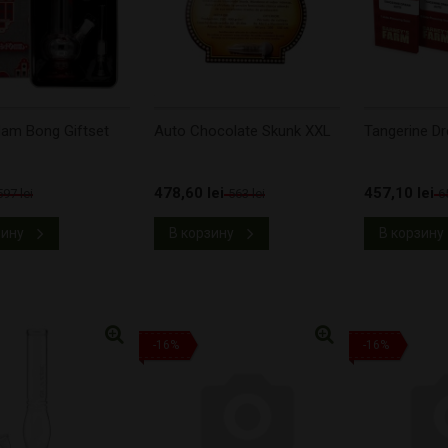
am Bong Giftset
​Auto Chocolate Skunk XXL
Tangerine D
478,60 lei
457,10 lei
597 lei
563 lei
6
зину
В корзину
В корзину
-16%
-16%