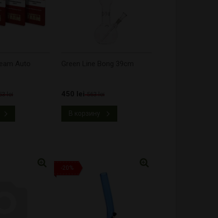
ream Auto
Green Line Bong 39cm
450 lei
53 lei
563 lei
В корзину
-20%