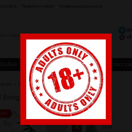
и оплата
Правила и закон
Конфиденциальность
@c
+3
Трубки
Гриндеры
Самокрутки
Аксессуа
Бонги
Стеклянные Бонги
Giftset Bong on-the-go 16cm
et Bong on-the-go 16cm
-20%