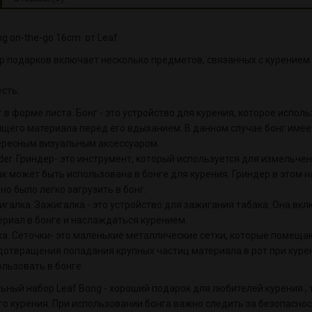
ng on-the-go 16cm от Leaf
р подарков включает несколько предметов, связанных с курением.
есть:
 в форме листа. Бонг - это устройство для курения, которое испо
ящего материала перед его вдыханием. В данном случае бонг имеет
ересным визуальным аксессуаром.
der. Гриндер- это инструмент, который используется для измельче
ак может быть использована в бонге для курения. Гриндер в этом 
о было легко загрузить в бонг.
галка. Зажигалка - это устройство для зажигания табака. Она вкл
ериал в бонге и наслаждаться курением.
ка. Сеточки- это маленькие металлические сетки, которые помеща
дотвращения попадания крупных частиц материала в рот при курени
льзовать в бонге.
ьный набор Leaf Bong - хороший подарок для любителей курения , 
го курения. При использовании бонга важно следить за безопасно