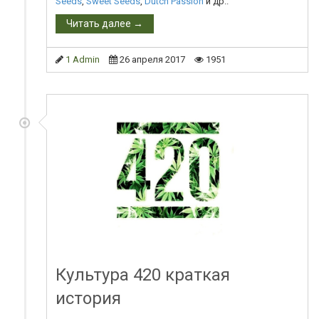
Seeds
,
Sweet Seeds
,
Dutch Passion
и др..
Читать далее →
1 Admin
26 апреля 2017
1951
Культура 420 краткая
история