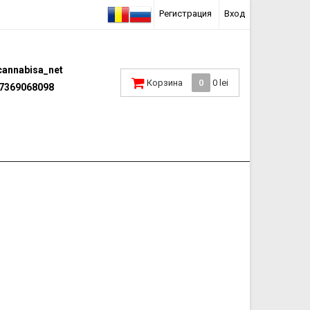
Регистрация
Вход
annabisa_net
Корзина
0
0 lei
7369068098