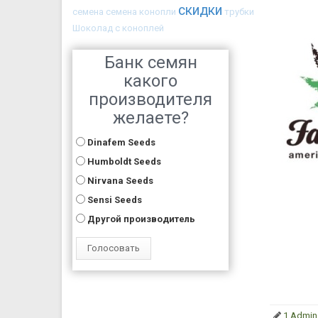
скидки
семена
семена конопли
трубки
Шоколад с коноплей
Банк семян
какого
производителя
желаете?
Dinafem Seeds
Humboldt Seeds
Nirvana Seeds
Sensi Seeds
Другой производитель
1 Admin