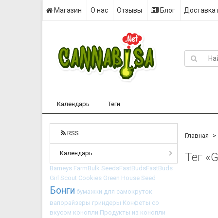
Магазин
О нас
Отзывы
Блог
Доставка 
Календарь
Теги
RSS
Главная
Календарь
Тег «
Barneys Farm​
Bulk Seeds​
FastBuds​
FastBuds​​
Girl Scout Cookies
Green House Seed
Бонги
бумажки для самокруток
вапорайзеры
гриндеры
Конфеты со
вкусом конопли
Продукты из конопли