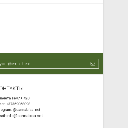
ОНТАКТЫ
анета земля 420
ber: +37369068098
legram: @cannabisa_net
info@cannabisa.net
ail: