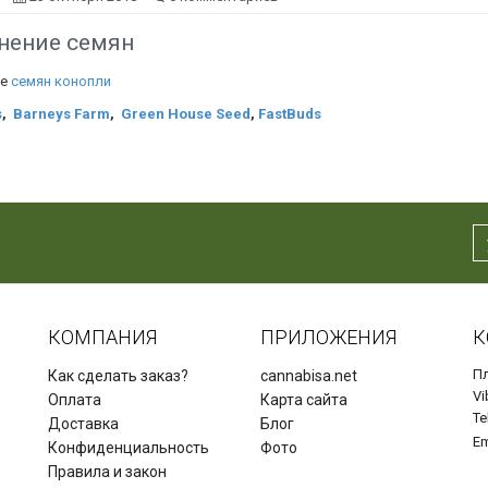
нение семян
е
семян конопли
s
,
Barneys Farm
,
Green House Seed
,
FastBuds
КОМПАНИЯ
ПРИЛОЖЕНИЯ
К
Пл
Как сделать заказ?
cannabisa.net
Vi
Оплата
Карта сайта
Te
Доставка
Блог
Em
Конфиденциальность
Фото
Правила и закон