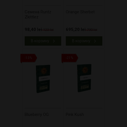
Cемена Runtz
Orange Sherbet
Zkittlez
98,40 lei
695,20 lei
123 lei
790 lei
В корзину
В корзину
-13%
-21%
Blueberry OG
Pink Kush