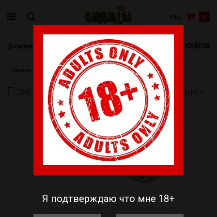
MDL
0
@cannabisa_net
+3769068098
Главная
Поиск товаров «Феминизированные»
-27%
-50%
Я подтверждаю что мне 18+