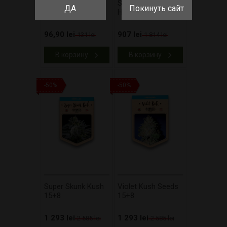
CheeseBerry
Super Pineapple
ДА
Покинуть сайт
Haze 10+5
96,90 lei
907 lei
131 lei
1 814 lei
В корзину
В корзину
-50%
-50%
Super Skunk Kush
Violet Kush Seeds
15+8
15+8
1 293 lei
1 293 lei
2 585 lei
2 585 lei