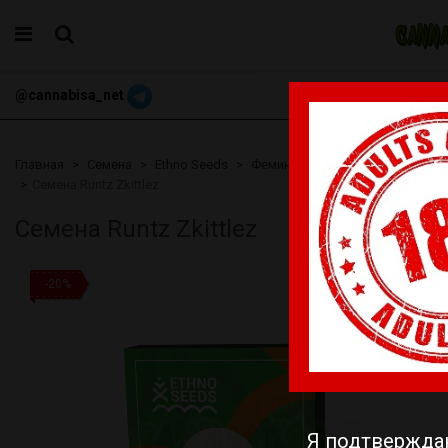
@cannabisa_net
+3769068098
Главная
Семена
Ethno Seeds
Феминизированные
Cемена Runtz Zkittlez
Cемена Runtz Zkittlez
-20%
Я подтвержда