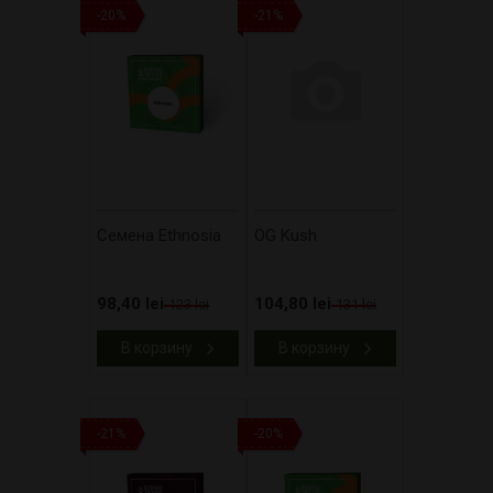
-20%
-21%
Cемена Ethnosia
OG Kush
98,40 lei
104,80 lei
123 lei
131 lei
В корзину
В корзину
-21%
-20%