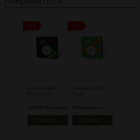
понравиться
-21%
-20%
Cемена Ethno
Cемена Zkittlez
Runtz Auto
Grape
114,80 lei
82 lei
143,50 lei
102,50 lei
В корзину
В корзину