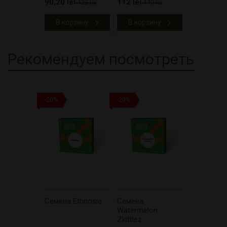
90,20 lei
112 lei
123 lei
140 lei
В корзину
В корзину
Рекомендуем посмотреть
-20%
-20%
Cемена Ethnosia
Cемена
Watermelon
Zkittlez