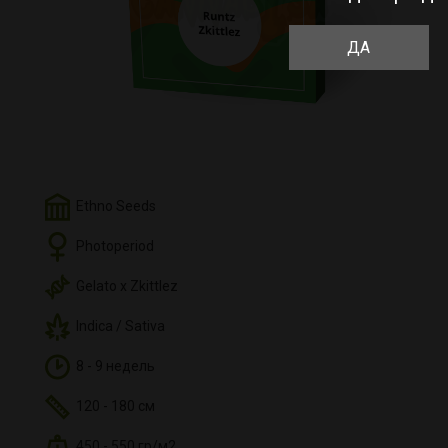
ДА
Ethno Seeds
Photoperiod
Gelato x Zkittlez
Indica / Sativa
8 - 9 недель
120 - 180 см
450 - 550 гр/м2