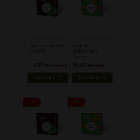
Cемена Godfather
Cемена
OG Auto
Watermelon
Zkittlez
114,80 lei
98,40 lei
143,50 lei
123 lei
В корзину
В корзину
-20%
-21%