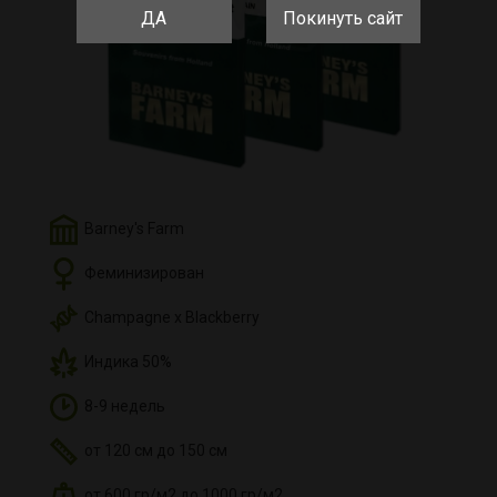
ДА
Покинуть сайт
Barney's Farm
Феминизирован
Champagne x Blackberry
Индика 50%
8-9 недель
от 120 см до 150 см
от 600 гр/м2 до 1000 гр/м2