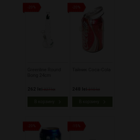
-20%
-20%
Greenline Round
Тайник Coca-Cola
Bong 24cm
262 lei
248 lei
327 lei
310 lei
В корзину
В корзину
-20%
-15%