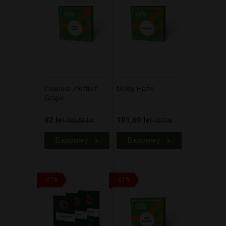
Cемена Zkittlez
Moby Haze
Grape
82 lei
101,60 lei
102,50 lei
127 lei
В корзину
В корзину
-21%
-21%