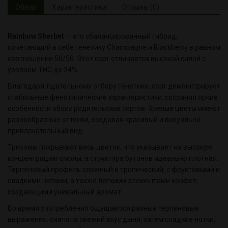
Обзор
Характеристики
Отзывы (0)
Rainbow Sherbet
— это сбалансированный гибрид,
сочетающий в себе генетику Champagne и Blackberry в равном
соотношении 50/50. Этот сорт отличается высокой силой с
уровнем THC до 24%.
Благодаря тщательному отбору генетики, сорт демонстрирует
стабильные фенотипические характеристики, сохраняя яркие
особенности обоих родительских сортов. Зрелые цветы имеют
разнообразные оттенки, создавая красивый и визуально
привлекательный вид.
Трихомы покрывают весь цветок, что указывает на высокую
концентрацию смолы, а структура бутонов идеально плотная.
Терпеновый профиль сложный и тропический, с фруктовыми и
сладкими нотами, а также легкими элементами конфет,
создающими уникальный аромат.
Во время употребления ощущаются разные терпеновые
выражения: сначала свежий вкус дыни, затем сладкие нотки,