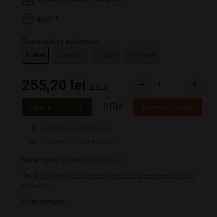
до 24%
Пожалуйста выберите:
1 семя
3 семени
5 семян
10 семян
255,20 lei
319 lei
ИЛИ
Купить
Купить в 1 клик
Добавить в избранное
Добавить к сравнению
Категории:
Феминизированные
Теги:
Феминизированные
купить семена каннабиса в
Молдове
Поделиться: