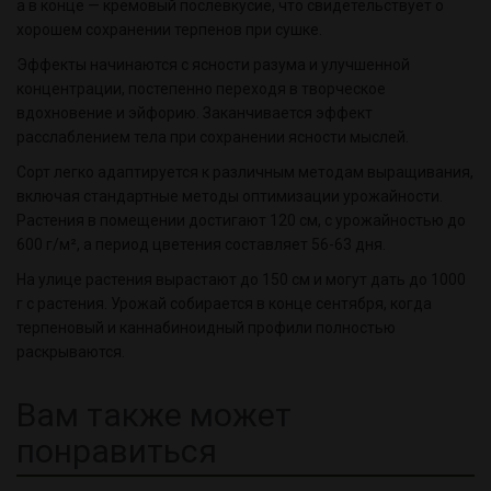
а в конце — кремовый послевкусие, что свидетельствует о
хорошем сохранении терпенов при сушке.
Эффекты начинаются с ясности разума и улучшенной
концентрации, постепенно переходя в творческое
вдохновение и эйфорию. Заканчивается эффект
расслаблением тела при сохранении ясности мыслей.
Сорт легко адаптируется к различным методам выращивания,
включая стандартные методы оптимизации урожайности.
Растения в помещении достигают 120 см, с урожайностью до
600 г/м², а период цветения составляет 56-63 дня.
На улице растения вырастают до 150 см и могут дать до 1000
г с растения. Урожай собирается в конце сентября, когда
терпеновый и каннабиноидный профили полностью
раскрываются.
Вам также может
понравиться