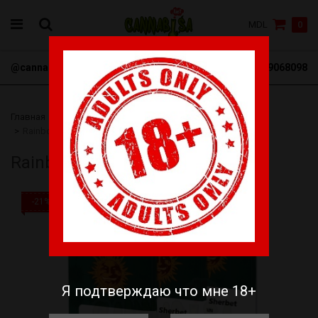
MDL
0
@cannabisa_net
+3769068098
Главная
Семена
Barneys Farm
Феминизированные
Rainbow Sherbet
Rainbow Sherbet
-21%
Я подтверждаю что мне 18+