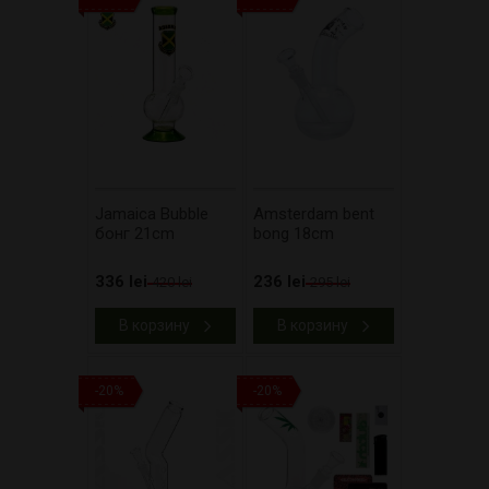
Jamaica Bubble
Amsterdam bent
бонг 21cm
bong 18cm
336 lei
236 lei
420 lei
295 lei
В корзину
В корзину
-20%
-20%