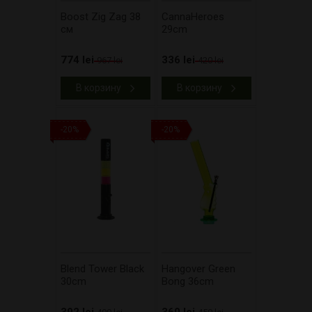
Boost Zig Zag 38
CannaHeroes
см
29cm
774 lei
336 lei
967 lei
420 lei
В корзину
В корзину
-20%
-20%
Blend Tower Black
Hangover Green
30cm
Bong 36cm