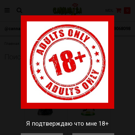
MDL
0
@cannabisa_net
+3769068098
Главная
Поиск товаров «Бонг»
-20%
-20%
Я подтверждаю что мне 18+