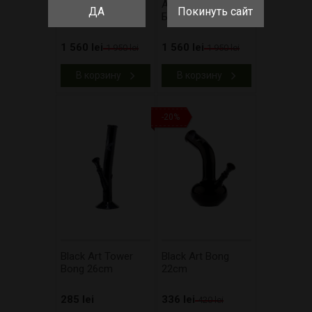
Amsterdam Green
Amsterdam Rabbit
ДА
Покинуть сайт
Yoda Бонг 31cm
Бонг 31cm
1 560 lei
1 560 lei
1 950 lei
1 950 lei
В корзину
В корзину
-20%
Black Art Tower
Black Art Bong
Bong 26cm
22cm
285 lei
336 lei
420 lei