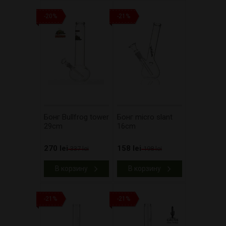
-20%
-21%
Бонг Bullfrog tower
Бонг micro slant
29cm
16cm
270 lei
158 lei
337 lei
198 lei
В корзину
В корзину
-21%
-21%