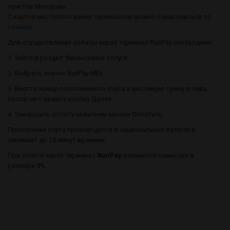
пунктов Молдовы.
С картой местоположения терминалов можно ознакомиться по
ссылке
.
Для осуществления оплаты через терминал RunPay необходимо:
1. Зайти в раздел Финансовые Услуги
2. Выбрать значок RunPay MDL
3. Ввести номер пополняемого счёта и вносимую сумму в леях,
после чего нажать конпку Далее
4. Завершить оплату нажатием кнопки Оплатить.
Пополнение счёта производится в национальной валюте и
занимает до 15 минут времени.
При оплате через терминал
RunPay
взимается комиссия в
размере
3
%.