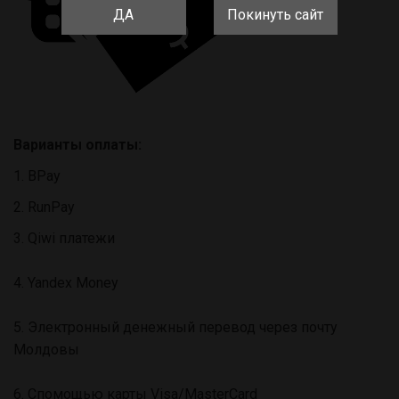
ДА
Покинуть сайт
Варианты оплаты:
1. BPay
2. RunPay
3. Qiwi платежи
4. Yandex Money
5. Электронный денежный перевод через почту
Молдовы
6. Спомощью карты Visa/MasterCard