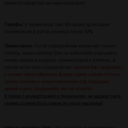
имеются средства на киви кошельке.
Тарифы:
в терминалах Qiwi Молдова происходит
конвертация в рубли, разница около
12%
Примечание
: После определение введение суммы
оплаты, через систему Qiwi не забывайте указывать
номер заказа в разделе- комментарий к платежу, в
случае если такого раздела нет,
просим Вас уведомить
о оплате через обратную форму связи, указав точную
сумму платежа с комиссионными, код операции,
время и дату.
(сохраняйте чек об оплате!)
В связи с конвертацией в терминалах, на нашем счете
сумма должна быть равна по курсу магазина!
плюсы системы Qiwi
- это скорость и анонимность