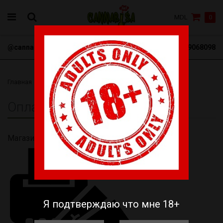
MDL
0
@cannabisa_net
+3769068098
Главная
Оплата
Оплата
Магазин работает по предоплате
Я подтверждаю что мне 18+