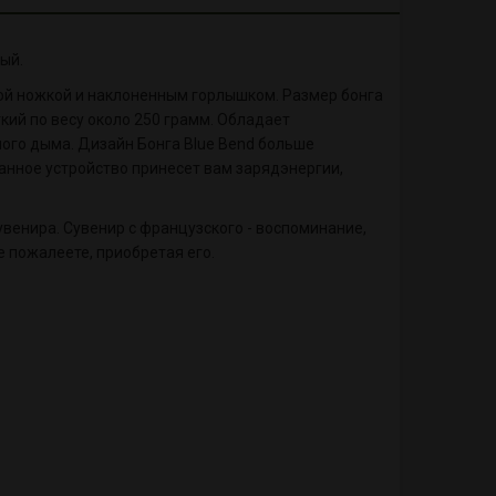
ый.
вой ножкой и наклоненным горлышком. Размер бонга
гкий по весу около 250 грамм. Обладает
мого дыма. Дизайн Бонга Blue Bend больше
анное устройство принесет вам зарядэнергии,
увенира. Сувенир с французского - воспоминание,
 пожалеете, приобретая его.