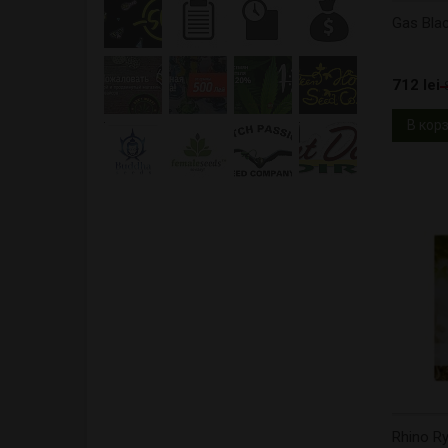
Gas Bla
712 lei
В кор
Rhino R