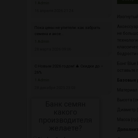
1 Admin
16 апреля 2026 21:24
Изогнутый
Аксессуар
Пока цены не улетели: как забрать
не большо
семена и аксе...
технологи
1 Admin
классичес
28 марта 2026 09:06
бодрости 
Бонг Blue
С Новым 2026 годом! 🎄 Скидки до –
оставьте 
26%
1 Admin
Базовые 
28 декабря 2025 23:03
Материал
Высота (с
Банк семян
Диаметр (
какого
производителя
Масса (гр)
желаете?
Дополнит