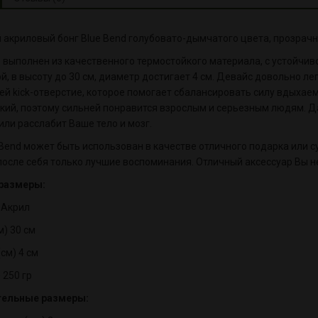
 акриловый бонг Blue Bend голубовато-дымчатого цвета, прозрачн
 выполнен из качественного термостойкого материала, с устойчи
й, в высоту до 30 см, диаметр достигает 4 см. Девайс довольно ле
ей kick-отверстие, которое помогает сбалансировать силу вдыхае
кий, поэтому сильней понравится взрослым и серьезным людям. Д
или расслабит Ваше тело и мозг.
 Bend может быть использован в качестве отличного подарка или с
после себя только лучшие воспоминания. Отличный аксессуар Вы не
размеры:
 Акрил
м) 30 см
см) 4 см
 250 гр
ельные размеры: