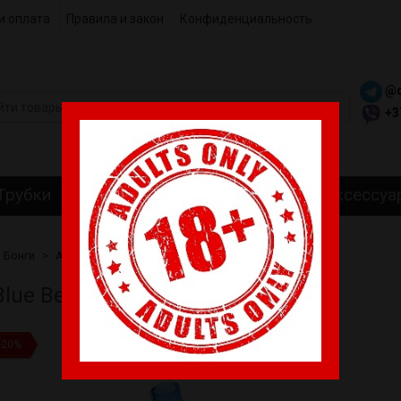
и оплата
Правила и закон
Конфиденциальность
@c
+3
Трубки
Гриндеры
Самокрутки
Аксессуа
Бонги
Акриловые Бонги
Бонг Blue Bend
Blue Bend
-20%