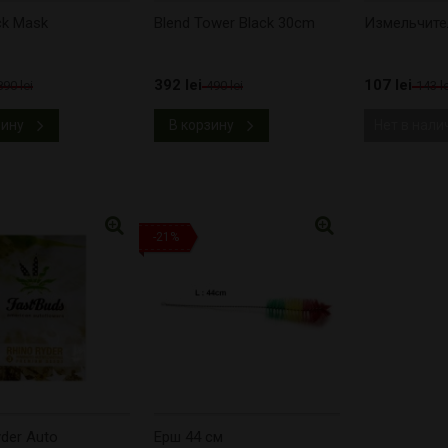
ck Mask
Blend Tower Black 30cm
Измельчител
392 lei
107 lei
890 lei
490 lei
143 le
зину
В корзину
Нет в нали
-21%
yder Auto
Ерш 44 см