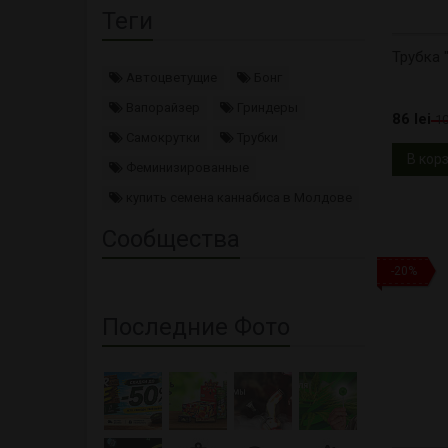
Теги
Трубка 
Автоцветущие
Бонг
Вапорайзер
Гриндеры
86 lei
10
Самокрутки
Трубки
В кор
Феминизированные
купить семена каннабиса в Молдове
Сообщества
-20%
Последние Фото