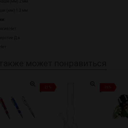
аши (мм) 2 мм
ши (мм) 1.3 мм
ии:
логия Нет
ерстие Да
Нет
также может понравиться
-21%
-26%