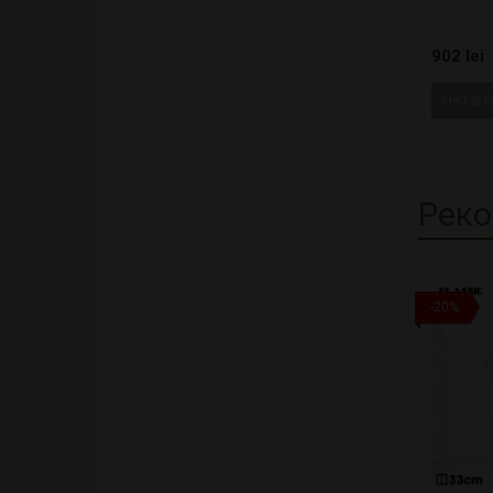
902 lei
Нет в 
Реко
-20%