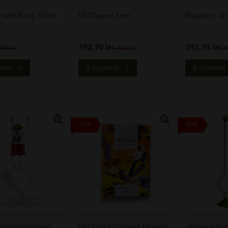
 Flash Bong 33cm
00 Cheese Fem
Blueberry 00
392,70 lei
392,70 lei
490 lei
462 lei
4
зину
В корзину
В корзину
-50%
-20%
shroom Beaker
Girl Scout Cookies Nirvana
Jamaica Bub