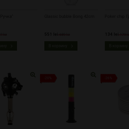
"Ручка"
Glassic bubble Bong 42cm
Poker chip 
551 lei
134 lei
7 lei
689 lei
179 le
зину
В корзину
В корзину
-20%
-26%