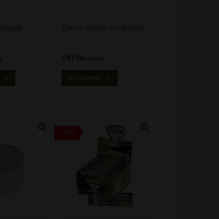
Гриндер
Chrom grinder cockroach
187 lei
i
249 lei
В корзину
-20%