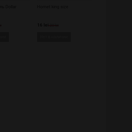
ь Dollar
Hornet king size
16 lei
i
20 lei
чии
Нет в наличии