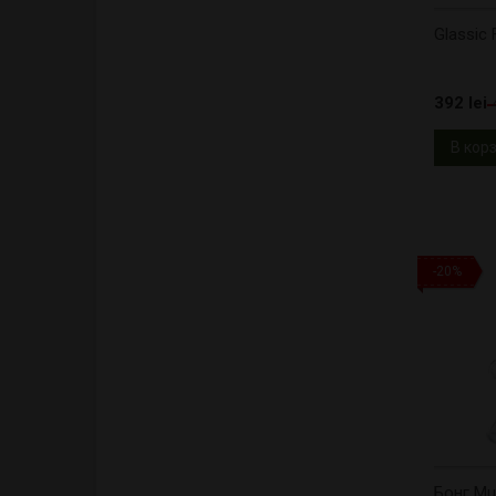
Glassic
392 lei
В кор
-20%
Бонг Mu