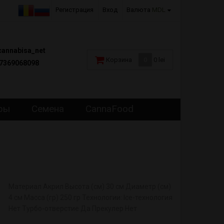
Регистрация
Вход
Валюта
MDL
annabisa_net
Корзина
0
0 lei
7369068098
ры
Семена
CannaFood
Материал Акрил Высота (см) 30 см Диаметр (см)
4 см Масса (гр) 250 гр Технологии: Ice-технология
Нет Турбо-отверстие Да Прекулер Нет