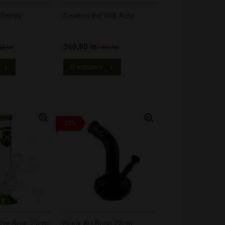
 Seeds
Cемена Big WW Auto
360,80 lei
62 lei
451 lei
В корзину
-20%
ble бонг 21cm
Black Art Bong 22cm