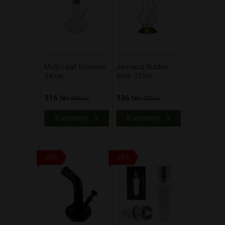
Multi Leaf Bouncer
Jamaica Bubble
34 см
бонг 21cm
316 lei
336 lei
395 lei
420 lei
В корзину
В корзину
-20%
-20%