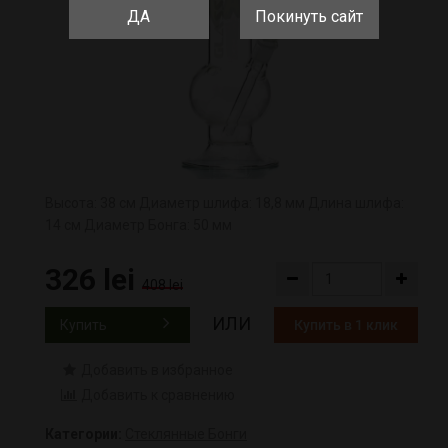
ДА
Покинуть сайт
Высота: 38 см Диаметр шлифа: 18,8 мм Длина шлифа:
14 см Диаметр Бонга: 50 мм
326 lei
408 lei
ИЛИ
Купить
Купить в 1 клик
Добавить в избранное
Добавить к сравнению
Категории:
Стеклянные Бонги