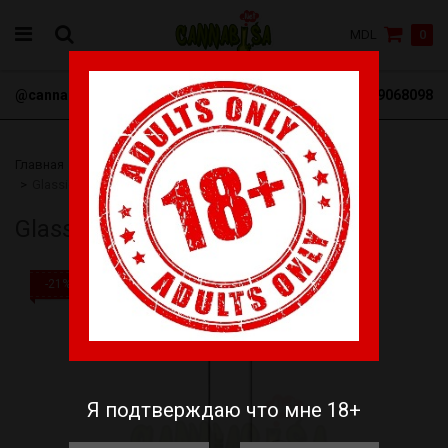
MDL
0
@cannabisa_net
+3769068098
Главная
Бонги
Стеклянные Бонги
Glassic Bouncer Bong 38см
Glassic Bouncer Bong 38см
-21%
Я подтверждаю что мне 18+