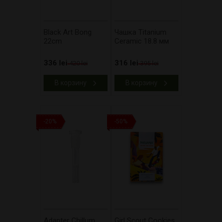
Black Art Bong
Чашка Titanium
22cm
Ceramic 18.8 мм
336 lei
316 lei
420 lei
395 lei
В корзину
В корзину
-20%
-50%
Adapter Chillum
Girl Scout Cookies