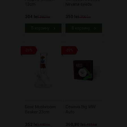
13cm
Nirvana seeds
304 lei
350 lei
380 lei
700 lei
В корзину
В корзину
-20%
-20%
Бонг Mushroom
Cемена Big WW
Beaker 23cm
Auto
352 lei
360,80 lei
440 lei
451 lei