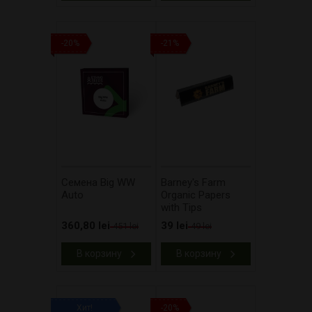
-20%
-21%
Cемена Big WW
Barney's Farm
Auto
Organic Papers
with Tips
360,80 lei
39 lei
451 lei
49 lei
В корзину
В корзину
Хит!
-20%