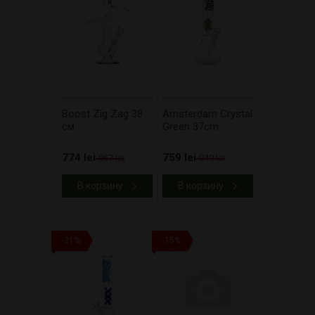
Boost Zig Zag 38
Amsterdam Crystal
см
Green 37cm
774 lei
759 lei
967 lei
949 lei
В корзину
В корзину
-21%
-15%