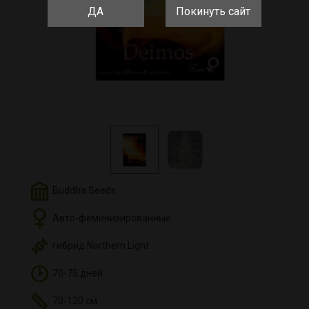
ДА
Покинуть сайт
Buddha Seeds
Авто-феминизированные
гибрид Northern Light
70-75 дней
70-120 см