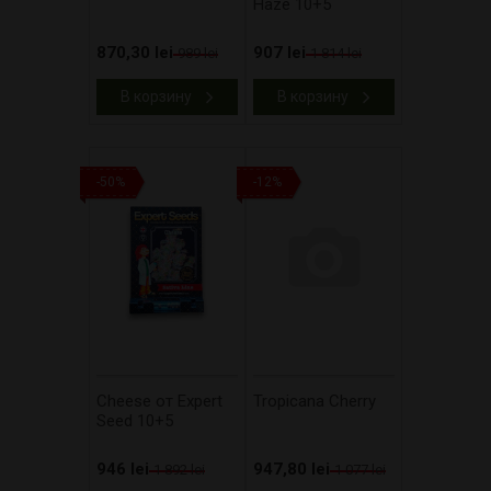
Haze 10+5
870,30 lei
907 lei
989 lei
1 814 lei
В корзину
В корзину
-50%
-12%
Cheese от Expert
Tropicana Cherry
Seed 10+5
946 lei
947,80 lei
1 892 lei
1 077 lei