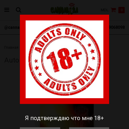
MDL
0
@cannabisa_net
+3769068098
Главная
Семена
Buddha Seeds
Auto Deimos fem.
Auto Deimos fem.
Я подтверждаю что мне 18+