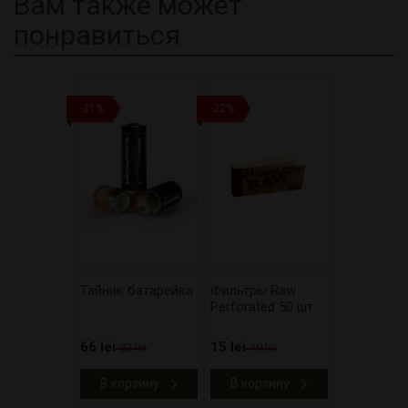
Вам также может
понравиться
-21%
-22%
Тайник батарейка
Фильтры Raw
Perforated 50 шт
66 lei
15 lei
83 lei
19 lei
В корзину
В корзину