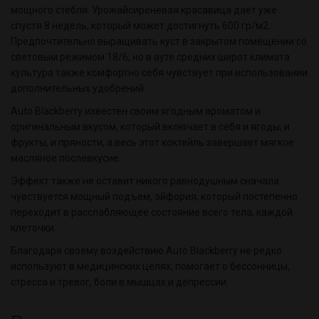
мощного стебля. Урожайсиреневая красавица дает уже
спустя 8 недель, который может достигнуть 600 гр/м2.
Предпочтительно выращивать куст в закрытом помещении со
световым режимом 18/6, но в ауте средних широт климата
культура также комфортно себя чувствует при использовании
дополнительных удобрений.
Auto Blackberry известен своим ягодным ароматом и
оригинальным вкусом, который включает в себя и ягоды, и
фрукты, и пряности, а весь этот коктейль завершает мягкое
масляное послевкусие.
Эффект также не оставит никого равнодушным сначала
чувствуется мощный подъем, эйфория, который постепенно
переходит в расслабляющее состояние всего тела, каждой
клеточки.
Благодаря своему воздействию Auto Blackberry не редко
используют в медицинских целях, помогает о бессонницы,
стресса и тревог, боли в мышцах и депрессии.