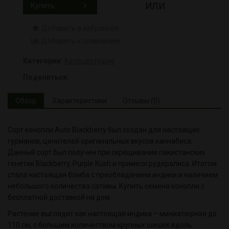
ИЛИ
Купить
Добавить в избранное
Добавить к сравнению
Категории:
Автоцветущие
Поделиться:
Обзор
Характеристики
Отзывы (0)
Сорт конопли Auto Blackberry был создан для настоящих
гурманов, ценителей оригинальных вкусов каннабиса.
Данный сорт был получен при скрещивании пакистанских
генетик Blackberry, Purple Kush и примеси рудералиса. Итогом
стала настоящая бомба с преобладанием индики и наличием
небольшого количества сативы. Купить семена конопли с
бесплатной доставкой на дом.
Растение выглядит как настоящая индика – миниатюрная до
110 см, с большим количеством крупных шишек вдоль