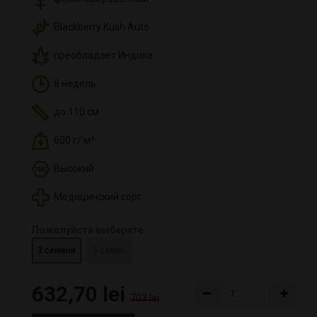
Blackberry Kush Auto
преобладает Индика
8 недель
до 110 см
600 г/ м²
Высокий
Медицинский сорт
Пожалуйста выберите:
3 семени
5 семян
632,70 lei
703 lei