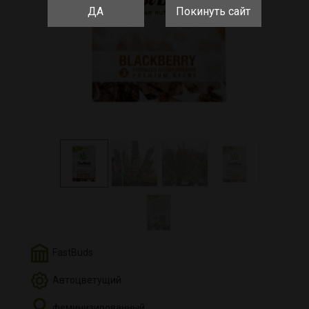
ДА
Покинуть сайт
FastBuds
Автоцветущий
феминизированный