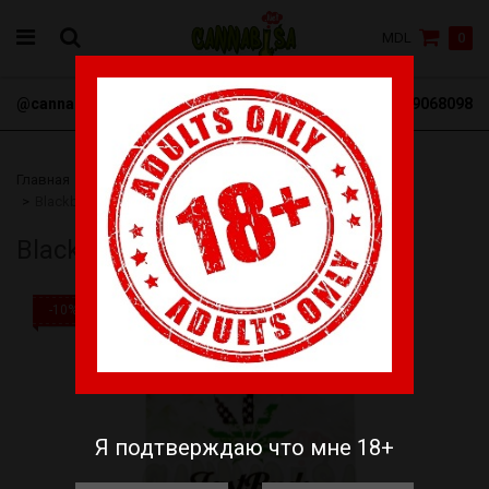
MDL
0
@cannabisa_net
+3769068098
Главная
Семена
FastBuds
Автоцветущие
Blackberry Auto
Blackberry Auto
-10%
Я подтверждаю что мне 18+