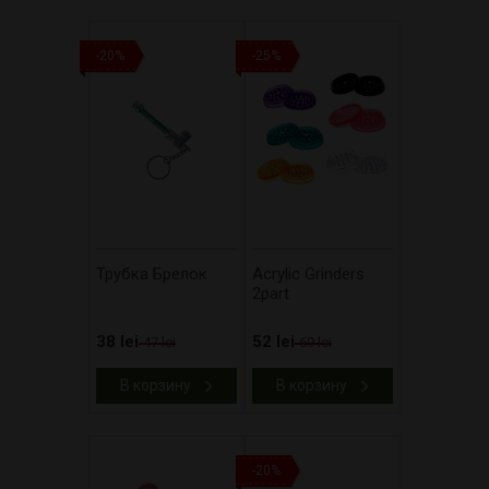
-20%
-25%
Трубка Брелок
Acrylic Grinders
2part
38 lei
52 lei
47 lei
69 lei
В корзину
В корзину
-20%