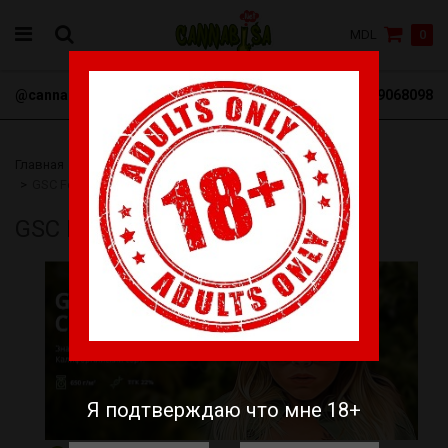
MDL
0
@cannabisa_net
+3769068098
Главная
Семена
Bulk Seeds
Феминизированные
GSC Fem
GSC Fem
Я подтверждаю что мне 18+