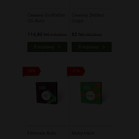
Cемена Godfather
Cемена Zkittlez
OG Auto
Grape
114,80 lei
82 lei
143,50 lei
102,50 lei
В корзину
В корзину
-20%
-21%
Ethnosia Auto
Moby Haze