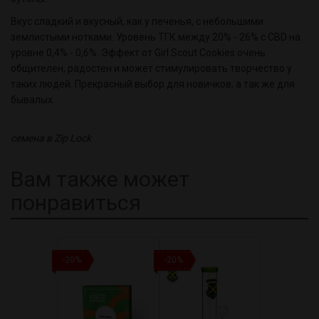
Вкус
сладкий
и
вкусный
,
как
у
печенья
,
с
небольшими
землистыми
нотками
.
Уровень ТГК
между
20
% -
26
%
с
CBD
на
уровне
0
,
4
% -
0
,
6
%.
Эффект
от
Girl
Scout
Cookies
очень
общителен
,
радостен
и
может
стимулировать
творчество
у
таких
людей
. Прекрасный выбор для новичков, а так же для
бывалых.
семена в Zip Lock
Вам также может
понравиться
-20%
-20%