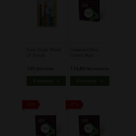
Pure Origin World
Cемена Ethno
Of Seeds
Cream Auto
125 lei
114,80 lei
249 lei
143,50 lei
В корзину
В корзину
-21%
-21%