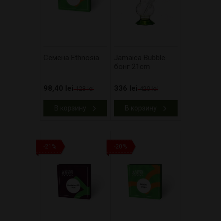
Cемена Ethnosia
Jamaica Bubble
бонг 21cm
98,40 lei
336 lei
123 lei
420 lei
В корзину
В корзину
-21%
-20%