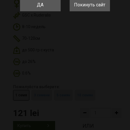
Фем
ДА
Покинуть сайт
GSC x Ruderalis
8-10 недель
70-120см
до 500 гр с куста
до 26%
0.6%
Пожалуйста выберите:
1 семя
3 семени
5 семян
10 семян
121 lei
ИЛИ
Купить