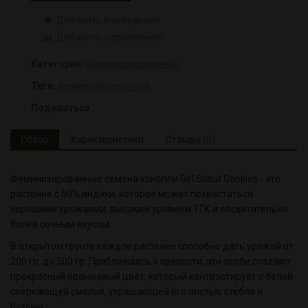
Добавить в избранное
Добавить к сравнению
Категории:
Феминизированные
Теги:
Феминизированные
Поделиться:
Обзор
Характеристики
Отзывы (0)
Ф
еминизированные
семена
конопли
Girl
Scout
Cookies
-
это
растение
с
60
%
индики
,
которое
может
похвастаться
хорошими
урожаями
,
высоким
уровнем
ТГК
и
восхитительно
более
сочным
вкусом
.
В
открытом
грунте
каждое
растение
способно
дать
урожай
от
20
0
гр
.
до
500
гр
.
Приближаясь
к
зрелости
,
эти
особи
создают
прекрасный
оранжевый
цвет
,
который
контрастирует
с
белой
сверкающей
смолой
,
украшающей
его
листья
,
стебли
и
бутоны
.