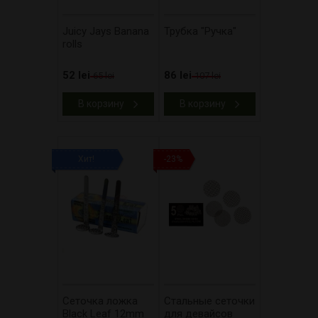
Juicy Jays Banana
Трубка "Ручка"
rolls
52 lei
86 lei
65 lei
107 lei
В корзину
В корзину
Хит!
-23%
Сеточка ложка
Стальные сеточки
Black Leaf 12mm
для девайсов