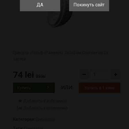
ДА
Покинуть сайт
Гриндер «Гольф»​ Размеры: 3х3х3 см Состоит из 2х
частей
74 lei
99 lei
ИЛИ
Купить
Купить в 1 клик
Добавить в избранное
Добавить к сравнению
Категории:
Гриндеры
Теги:
Гриндеры