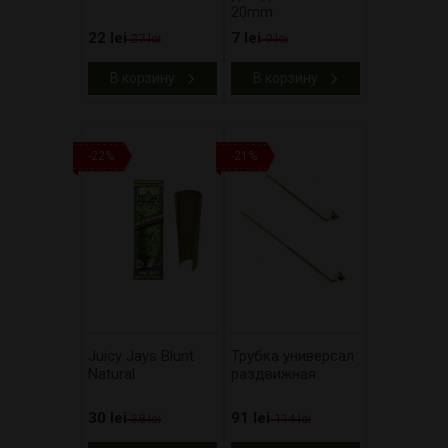
20mm
22 lei
7 lei
27 lei
9 lei
В корзину
В корзину
-22%
-21%
Juicy Jays Blunt
Трубка универсал
Natural
раздвижная
30 lei
91 lei
38 lei
114 lei