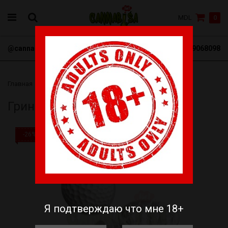
MDL
0
@cannabisa_net
+3769068098
Главная
Гриндеры
Гриндер "Гольф"
Гриндер "Гольф"
-26%
Я подтверждаю что мне 18+