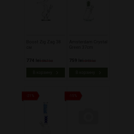
Boost Zig Zag 38
Amsterdam Crystal
см
Green 37cm
774 lei
759 lei
967 lei
949 lei
В корзину
В корзину
-21%
-15%