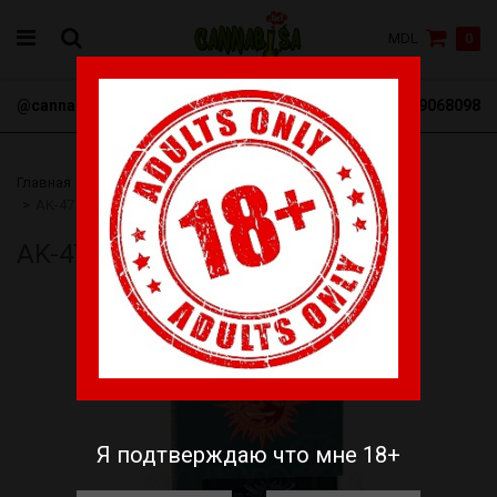
MDL
0
@cannabisa_net
+3769068098
Главная
Семена
Barneys Farm
Феминизированные
AK-47
AK-47
Я подтверждаю что мне 18+