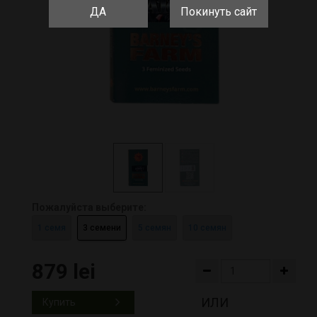
ДА
Покинуть сайт
Пожалуйста выберите:
1 семя
3 семени
5 семян
10 семян
879 lei
ИЛИ
Купить