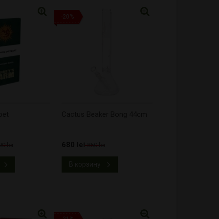
-20%
bet
Cactus Beaker Bong 44cm
680 lei
90 lei
850 lei
В корзину