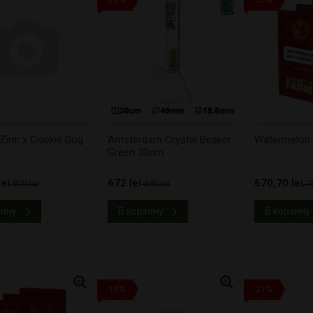
-20%
-15%
Zinn x Cookie Dog
Amsterdam Crystal Beaker
Watermelon Z
Green 30cm
ei
672 lei
670,70 lei
879 lei
840 lei
7
зину
В корзину
В корзину
-10%
-21%