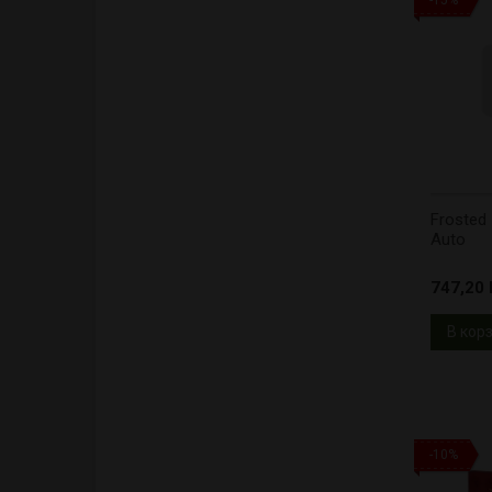
-15%
Frosted 
Auto
747,20 l
В кор
-10%