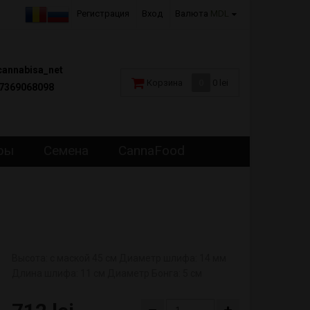
Регистрация
Вход
Валюта
MDL
annabisa_net
Корзина
0
0 lei
7369068098
ры
Семена
CannaFood
Высота: с маской 45 см Диаметр шлифа: 14 мм
Длина шлифа: 11 см Диаметр Бонга: 5 см