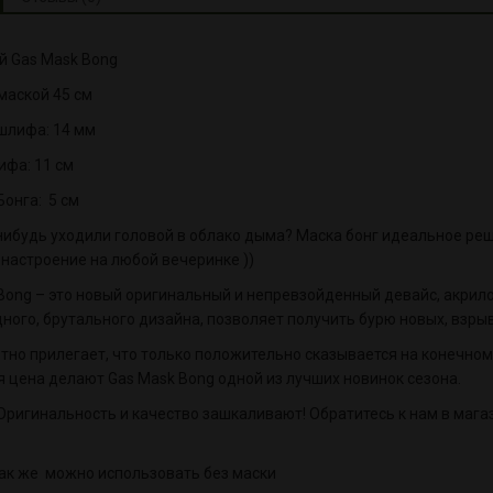
 Gas Mask Bong
 маской 45 см
шлифа: 14 мм
фа: 11 см
онга: 5 см
нибудь уходили головой в облако дыма? Маска бонг идеальное реше
настроение на любой вечеринке ))
Bong – это новый оригинальный и непревзойденный девайс, акрил
ного, брутального дизайна, позволяет получить бурю новых, взры
тно прилегает, что только положительно сказывается на конечном
 цена делают Gas Mask Bong одной из лучших новинок сезона.
Оригинальность и качество зашкаливают! Обратитесь к нам в мага
 так же можно использовать без маски