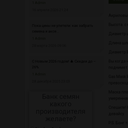
1 Admin
16 апреля 2026 21:24
Акриловый
Высота: с
Пока цены не улетели: как забрать
семена и аксе...
Диаметр 
1 Admin
Длина шли
28 марта 2026 09:06
Диаметр Б
Вы когда 
С Новым 2026 годом! 🎄 Скидки до –
26%
поднимет 
1 Admin
Gas Mask 
28 декабря 2025 23:03
превосход
Маска пло
Банк семян
умеренная
какого
Спешите! 
производителя
девайсу.
желаете?
P.S. Бонг