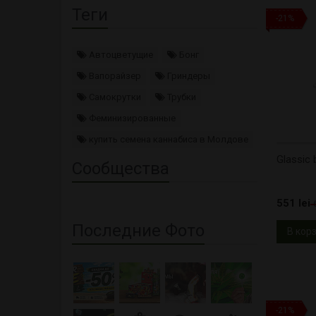
Теги
-21%
Автоцветущие
Бонг
Вапорайзер
Гриндеры
Самокрутки
Трубки
Феминизированные
купить семена каннабиса в Молдове
Glassic
Сообщества
551 lei
Последние Фото
В кор
-21%