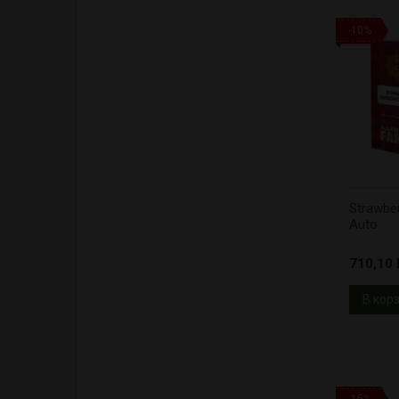
-10%
Strawbe
Auto
710,10 l
В кор