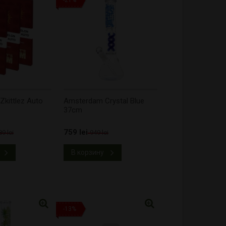
-21%
kittlez Auto
Amsterdam Crystal Blue
37cm
759 lei
89 lei
949 lei
В корзину
-13%