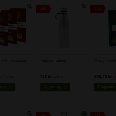
-20%
-12%
rry Cheesecake
Термос тайник
Orange Sher
ei
720 lei
695,20 lei
789 lei
900 lei
7
зину
В корзину
В корзину