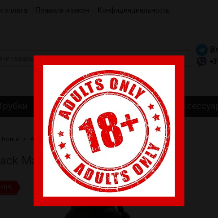
и оплата
Правила и закон
Конфиденциальность
@c
+3
Трубки
Гриндеры
Самокрутки
Аксессуа
Бонги
Акриловые Бонги
Gas Black Mask
lack Mask
-20%