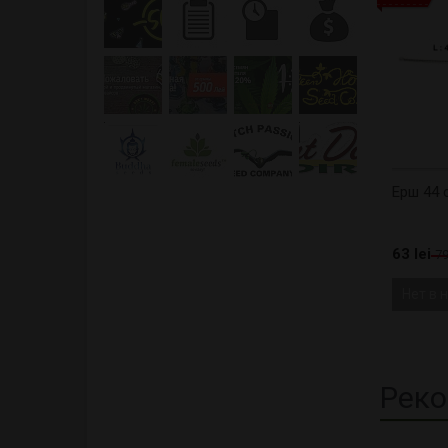
Ерш 44 
63 lei
79
Нет в 
Реко