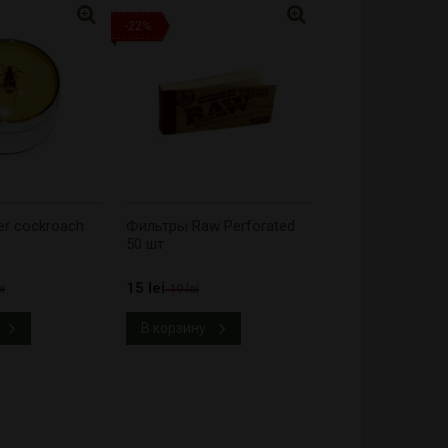
-22%
er cockroach
Фильтры Raw Perforated
50 шт
15 lei
i
19 lei
В корзину