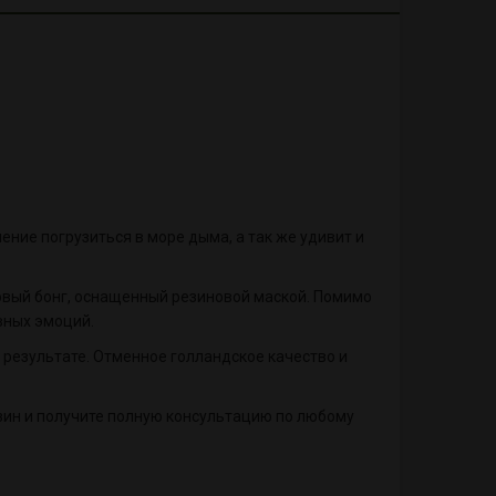
ние погрузиться в море дыма, а так же удивит и
овый бонг, оснащенный резиновой маской. Помимо
вных эмоций.
 результате. Отменное голландское качество и
зин и получите полную консультацию по любому