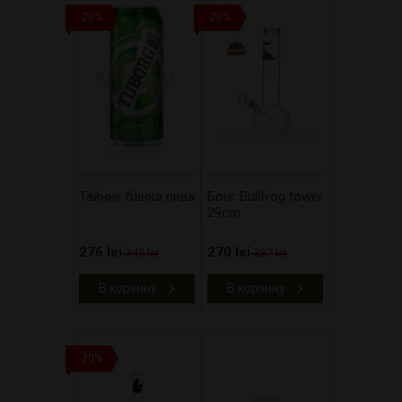
-20%
-20%
Тайник банка пива
Бонг Bullfrog tower
29cm
276 lei
270 lei
345 lei
337 lei
В корзину
В корзину
-20%