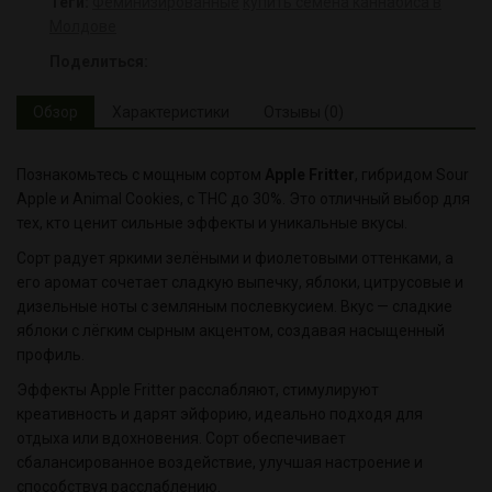
Теги:
Феминизированные
купить семена каннабиса в
Молдове
Поделиться:
Обзор
Характеристики
Отзывы (0)
Познакомьтесь с мощным сортом
Apple Fritter
, гибридом Sour
Apple и Animal Cookies, с THC до 30%. Это отличный выбор для
тех, кто ценит сильные эффекты и уникальные вкусы.
Сорт радует яркими зелёными и фиолетовыми оттенками, а
его аромат сочетает сладкую выпечку, яблоки, цитрусовые и
дизельные ноты с земляным послевкусием. Вкус — сладкие
яблоки с лёгким сырным акцентом, создавая насыщенный
профиль.
Эффекты Apple Fritter расслабляют, стимулируют
креативность и дарят эйфорию, идеально подходя для
отдыха или вдохновения. Сорт обеспечивает
сбалансированное воздействие, улучшая настроение и
способствуя расслаблению.