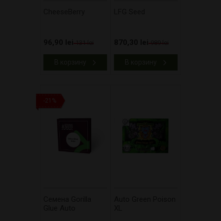
CheeseBerry
LFG Seed
96,90 lei
870,30 lei
131 lei
989 lei
В корзину
В корзину
-21%
Cемена Gorilla
Auto Green Poison
Glue Auto
XL