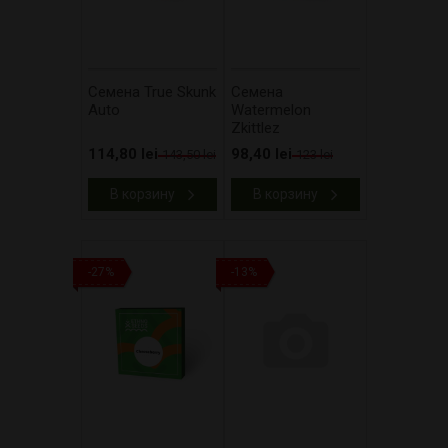
Cемена True Skunk
Cемена
Auto
Watermelon
Zkittlez
114,80 lei
98,40 lei
143,50 lei
123 lei
В корзину
В корзину
-27%
-13%