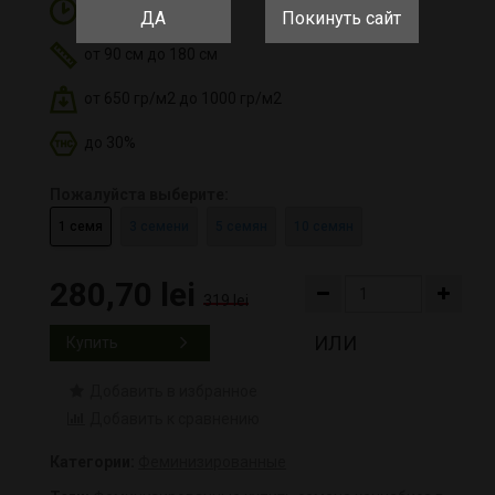
9-10 недель
ДА
Покинуть сайт
от 90 см до 180 см
от 650 гр/м2 до 1000 гр/м2
до 30%
Пожалуйста выберите:
1 семя
3 семени
5 семян
10 семян
280,70 lei
319 lei
ИЛИ
Купить
Добавить в избранное
Добавить к сравнению
Категории:
Феминизированные