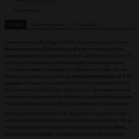
Теги:
Автоцветущие
Поделиться:
Обзор
Характеристики
Отзывы (0)
Семена конопли Auto Big Devil XXL от компании Sweet Seeds –
феминизированный автоцветущий сорт, полученный при
скрещивании таких гигантов как Auto Jack Herer и Big Devil #2.
Итогом длительной и кропотливой работы селекционеров
стал выносливый, урожайный и стабильный штамм. Так как
семена автоцветущие растение
в
есь цикл проходит за 9-10
недель
, итогом которых является богатый урожай в 500-650
гр/м2 или около 300 грамм с одного куста. При правильном и
осознанном применении органических удобрений на каждом
этапе развития культуры эти показатели могут увеличиться.
Гибрид сорта Auto Big Devil XXL вырастает в среднем около 1
метра в высоту, но известны и более высокие особи до 160 см.
Растение обладает мощным стеблем и крупными ветвями,
которые поддерживают большие смолянистые соцветия.