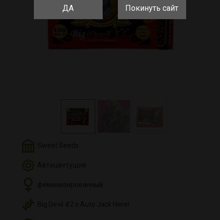
ДА
Покинуть сайт
Sweet Seeds
Автоцветущие
феминизированный
Big Devil #2 x Auto Jack Herer