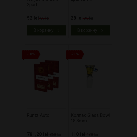
2part
52 lei
28 lei
69 lei
35 lei
В корзину
В корзину
-10%
-21%
Runtz Auto
Колпак Glass Bowl
18.8mm
781,20 lei
110 lei
868 lei
138 lei