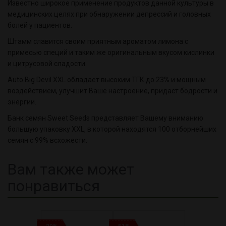
Известно широкое применение продуктов данной культуры в
медицинских целях при обнаружении депрессий и головных
болей у пациентов.
Штамм славится своим приятным ароматом лимона с
примесью специй и таким же оригинальным вкусом кислинки
и цитрусовой сладости.
Auto Big Devil XXL обладает высоким ТГК
до 23
%
и мощным
воздействием, улучшит Ваше настроение, придаст бодрости и
энергии.
Банк семян Sweet Seeds представляет Вашему вниманию
большую упаковку XXL, в которой находятся 100 отборнейших
семян с 99% всхожести.
Вам также может
понравиться