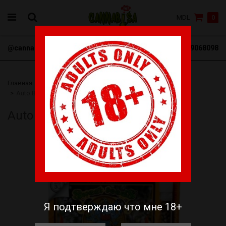
MDL
0
@cannabisa_net
+3769068098
Главная
Семена
Sweet Seeds
Автоцветущие
Auto Big Devil XXL
Auto Big Devil XXL
Я подтверждаю что мне 18+