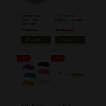
Пепельница
Курительная
"Смайлики
трубка на магните
цветные"
72 lei
86 lei
90 lei
107 lei
В корзину
В корзину
-25%
-20%
Acrylic Grinders
Ерш 32 см