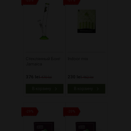
-20%
-51%
Стеклянный Бонг
Indoor mix
Jamaica
376 lei
230 lei
470 lei
462 lei
В корзину
В корзину
-29%
-20%