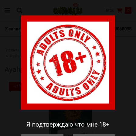
MDL
0
@cannabisa_net
+3769068098
Главная
Семена
Barneys Farm
Феминизированные
Ayahuasca Purple fem
Ayahuasca Purple fem
-21%
Я подтверждаю что мне 18+