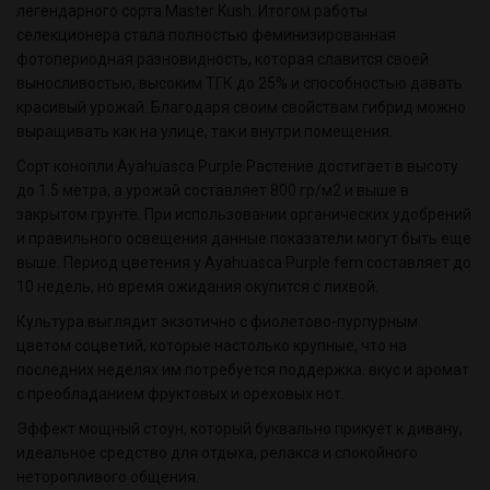
легендарного сорта Master Kush. Итогом работы
селекционера стала полностью феминизированная
фотопериодная разновидность, которая славится своей
выносливостью, высоким ТГК до 25% и способностью давать
красивый урожай. Благодаря своим свойствам гибрид можно
выращивать как на улице, так и внутри помещения.
Сорт конопли Ayahuasca Purple Растение достигает в высоту
до 1.5 метра, а урожай составляет 800 гр/м2 и выше в
закрытом грунте. При использовании органических удобрений
и правильного освещения данные показатели могут быть еще
выше. Период цветения у Ayahuasca Purple fem составляет до
10 недель, но время ожидания окупится с лихвой.
Культура выглядит экзотично с фиолетово-пурпурным
цветом соцветий, которые настолько крупные, что на
последних неделях им потребуется поддержка. вкус и аромат
с преобладанием фруктовых и ореховых нот.
Эффект мощный стоун, который буквально прикует к дивану,
идеальное средство для отдыха, релакса и спокойного
неторопливого общения.