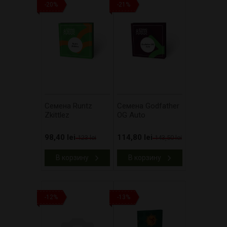
-20%
-21%
Cемена Runtz
Cемена Godfather
Zkittlez
OG Auto
98,40 lei
114,80 lei
123 lei
143,50 lei
В корзину
В корзину
-12%
-13%