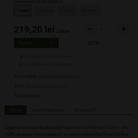
Пожалуйста выберите:
1 семя
3 семени
5 семян
10 семян
219,20 lei
274 lei
ИЛИ
Купить
Добавить в избранное
Добавить к сравнению
Категории:
Феминизированные
Теги:
Феминизированные
Поделиться:
Обзор
Характеристики
Отзывы (0)
Семена конопли Ayahuasca Purple fem от Barney´s farm - это
100% индика, полученная от лучшего клона Red River Delta и