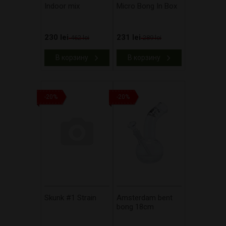
Indoor mix
Micro Bong In Box
230 lei
231 lei
462 lei
289 lei
В корзину
В корзину
-20%
-20%
Skunk #1 Strain
Amsterdam bent
bong 18cm