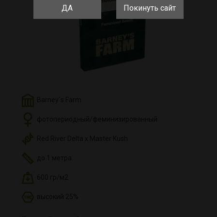
ДА
Покинуть сайт
Barney´s Farm
фотопериодный/феминизированный
Red River Delta х Master Kush
до 1 метра
600 гр/м2
высокий 25%