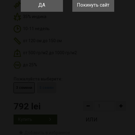
Bruce Banner Auto
ДА
Покинуть сайт
35% индика
10-11 недель
от 120 см до 150 см
от 500 гр/м2 до 1000 гр/м2
до 25%
Пожалуйста выберите:
3 семени
5 семян
792 lei
ИЛИ
Купить
Добавить в избранное