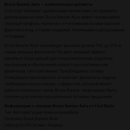
Bruce Banner Auto — комплексные ароматы
Этот сорт обладает древесными ароматами с ягодными и
дизельными нотами. Bruce Banner Auto имеет чрезвычайно
сложный профиль терпенов с отчетливыми нотами красных
фруктов и ягод, а также сладкими, земляными и цитрусовыми
оттенками.
Bruce Banner Auto производит высокие уровни THC до 25% в
самых мощных фенотипах. Он дает мощный эффект,
идеально подходящий для очищения разума, поднятия
настроения и обеспечения полного расслабления как
физически, так и умственно. Преобладание Сативы
стимулирует креативность и помогает выполнять задачи,
требующие концентрации, с эффектом, который может
длиться несколько часов. Bruce Banner также может быть
полезен для снятия определенных болевых синдромов.
Информация о семенах Bruce Banner Auto от Fast Buds:
Тип: Автоцветущие семена каннабиса
Генетика: Bruce Banner Auto
Гибрид 65/35 Сатива / Индика