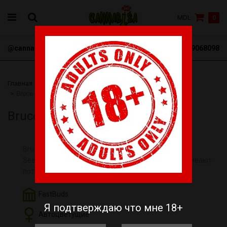
MDL
0
@cannabisa_net
+3769068098
Главная
Семена
FastBuds
Автоцветущие
Bruce Banner Auto
Bruce Banner Auto
Bruce Banner в автоцветущей версии от Fast Buds
Seeds — современные генетики, которые обеспечивают
потрясающие результаты.
FastBuds
Я подтверждаю что мне 18+
Автоцветущие