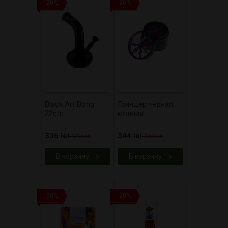
-20%
-26%
Black Art Bong
Гриндер черная
22cm
молния
336 lei
344 lei
420 lei
459 lei
В корзину
В корзину
-50%
-20%