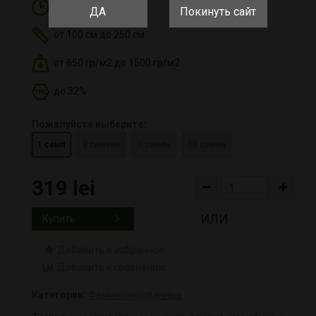
9-10 недель
ДА
Покинуть сайт
от 100 см до 250 см
от 650 гр/м2 до 1500 гр/м2
до 32%
Пожалуйста выберите:
1 семя
3 семени
5 семян
10 семян
319 lei
ИЛИ
Купить
Добавить в избранное
Добавить к сравнению
Категории:
Феминизированные