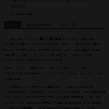
Теги:
Феминизированные
купить семена каннабиса в
Молдове
Поделиться:
Обзор
Характеристики
Отзывы (0)
Знакомьтесь с сортом
Bruce Banner
, мощным гибридом на
основе OG Kush и Strawberry Diesel. Названный в честь alter
ego культового героя комиксов, этот сорт превращается из
мягкой «питомницы» в мощную силу, став настоящим
лидером среди каннабисных сортов.
Bruce Banner — с 60% сативы и 40% индики — славится
невероятным уровнем THC, достигающим до 32%, и мощными
эффектами.
Это крепкое растение с большими, плотными шишками,
покрытыми слоем кристаллических трихом, которые говорят о
его высокой силе. Высота растения в помещении — 100-150
см, на улице — до 2,5 м. Внешний вид привлекает благодаря
зелёным и фиолетовым оттенкам с яркими оранжевыми