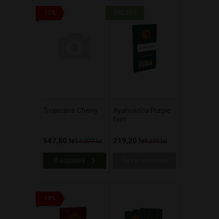
-12%
THC 25%
Tropicana Cherry
Ayahuasca Purple
fem
947,80 lei
219,20 lei
1 077 lei
274 lei
В корзину
Нет в наличии
-10%