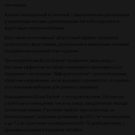
пистилами.
Аромат насыщенный и сложный, с выраженными дизельными
и земляными нотами, дополненными лёгкой сладостью и
фруктовым запахом клубники.
Вкус также интенсивный: цитрусовый привкус прекрасно
сочетается с фруктовыми, дизельными и земляными нотками,
создавая насыщенный опыт курения.
При потреблении Bruce Banner проявляет свою мощь с
быстрым эффектом, который стимулирует креативность и
поднимает настроение. Эйфория сочетает с расслаблением,
облегчая напряжение, но не вызывает сонливости, что делает
его отличным выбором для дневного времени.
Выращивание Bruce Banner — это удовольствие. Он хорошо
растёт как в помещении, так и на улице, предпочитая тёплый
солнечный климат. Растение требует пространства, но
вознаграждает щедрыми урожаями: до 650 г/м² в помещении
и до 1,5 кг с растения на улице после 65-70 дней цветения, с
урожаем на улице в середине октября.