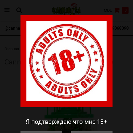
MDL
0
@cannabisa_net
+3769068098
Главная
CannaFood
Cannabis Lollipops Amnesia Haze
Cannabis Lollipops Amnesia Haze
Я подтверждаю что мне 18+