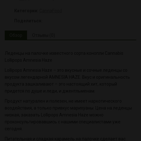
Категории:
CannaFood
Поделиться:
Обзор
Отзывы (0)
Леденцы на палочке известного сорта конопли Cannabis
Lollipops Amnesia Haze
Lollipops Amnesia Haze – это вкусные и сочные леденцы со
вкусом легендарной AMNESIA HAZE. Вкус и оригинальность
продукта зашкаливают – это настоящий хит, который
придется по душе и леди, и джентльменам.
Продукт натурален и полезен, не имеет наркотического
воздействия, а только привкус марихуаны. Цена на леденцы
низкая, заказать Lollipops Amnesia Haze можно
проконсультировавшись с нашими специалистами уже
сегодня.
Питательная и сладкая карамель на палочке сделает вас