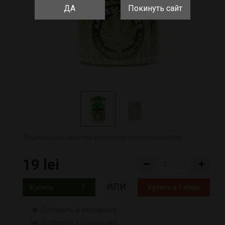
ДА
Покинуть сайт
Леденцы на палочке известного сорта конопли
19 lei
ИЛИ
Купить
Купить в 1 клик
Добавить в избранное
Добавить к сравнению