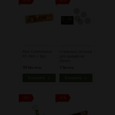
-21%
-23%
Raw Connoisseur
Стальные сеточки
KS Slim + tips
для девайсов
20mm
39 lei
7 lei
49 lei
9 lei
В корзину
В корзину
-20%
-21%