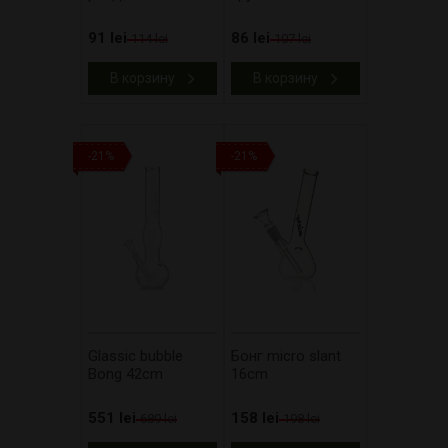
91 lei
86 lei
114 lei
107 lei
В корзину
В корзину
-21%
-21%
Glassic bubble
Бонг micro slant
Bong 42cm
16cm
551 lei
158 lei
689 lei
198 lei