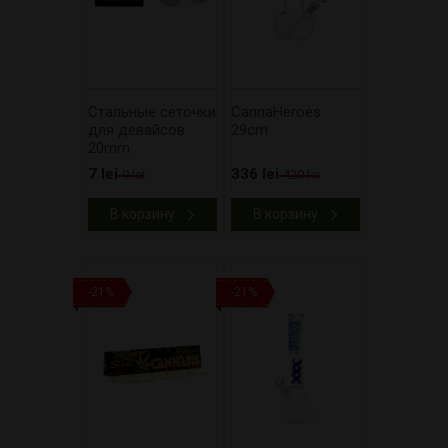
Стальные сеточки
CannaHeroes
для девайсов
29cm
20mm
7 lei
336 lei
9 lei
420 lei
В корзину
В корзину
-21%
-21%