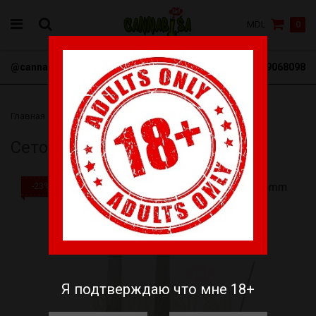
MDL
0
@cannabisa_net
+3769068098
Главная
Бонги
Сеточки
Сеточка ложка 15mm 3 шт
Сеточка ложка 15mm 3 шт
-23%
Я подтверждаю что мне 18+