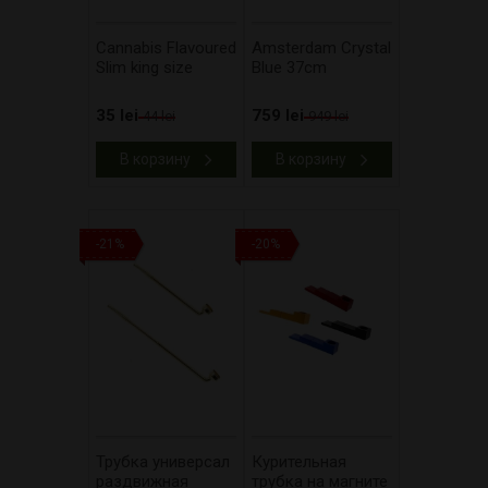
Cannabis Flavoured
Amsterdam Crystal
Slim king size
Blue 37cm
35 lei
759 lei
44 lei
949 lei
В корзину
В корзину
-21%
-20%
Трубка универсал
Курительная
раздвижная
трубка на магните