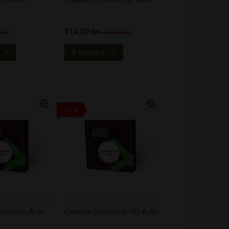
ermelon
Cемена Ethno Runtz Auto
114,80 lei
 lei
143,50 lei
В корзину
-21%
ermelon Auto
Cемена Godfather OG Auto