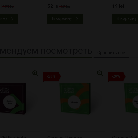
i
52 lei
19 lei
131 lei
69 lei
зину
В корзину
В корзину
мендуем посмотреть
-20%
-20%