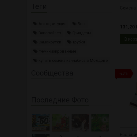
Теги
Cемена
Автоцветущие
Бонг
131,20 l
Вапорайзер
Гриндеры
В кор
Самокрутки
Трубки
Феминизированные
купить семена каннабиса в Молдове
Сообщества
-23%
Последние Фото
Eco спи