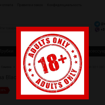
и оплата
Правила и закон
Конфиденциальность
@c
+3
Трубки
Гриндеры
Самокрутки
Аксессуа
Семена
Ethno Seeds
Автоцветущие
Cемена Black Kush 30:1 CBD
а Black Kush 30:1 CBD Auto
-38%