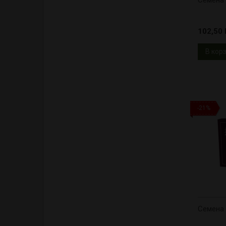
Cемена Z
102,50 l
В кор
-21%
Cемена 