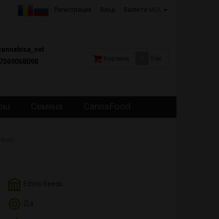
Регистрация
Вход
Валюта
MDL
annabisa_net
Корзина
0
0 lei
7369068098
ры
Семена
CannaFood
 Auto
Ethno Seeds
Да