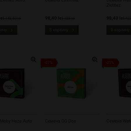
kittlez Auto
Cемена Ethnosia
Cемена Wat
Zkittlez
ei
98,40 lei
98,40 lei
143,50 lei
123 lei
123
зину
В корзину
В корзину
-27%
-21%
Moby Haze Auto
Cемена OG Dos
Cемена Wat