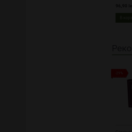
96,90 le
В кор
Реко
-29%