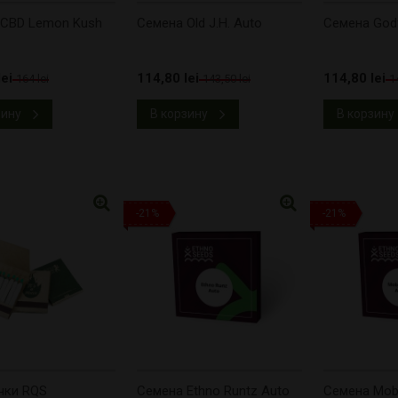
 CBD Lemon Kush
Cемена Old J.H. Auto
Cемена Godf
ei
114,80 lei
114,80 lei
164 lei
143,50 lei
1
зину
В корзину
В корзину
-21%
-21%
чки RQS
Cемена Ethno Runtz Auto
Cемена Mob