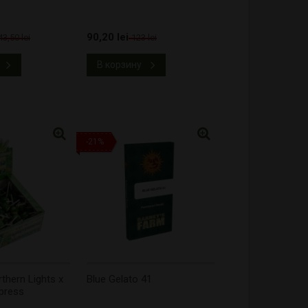
90,20 lei
43,50 lei
123 lei
В корзину
-21%
rthern Lights x
Blue Gelato 41
press