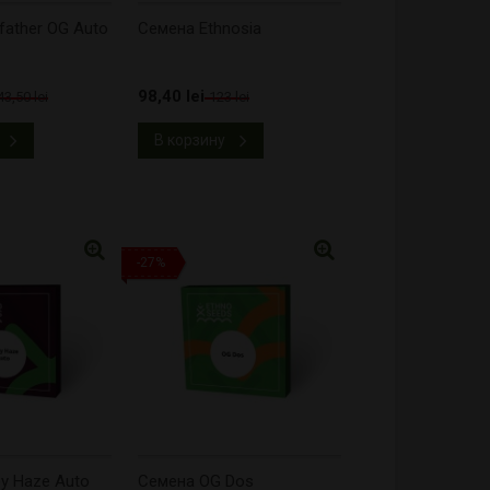
ather OG Auto
Cемена Ethnosia
98,40 lei
43,50 lei
123 lei
В корзину
-27%
y Haze Auto
Cемена OG Dos