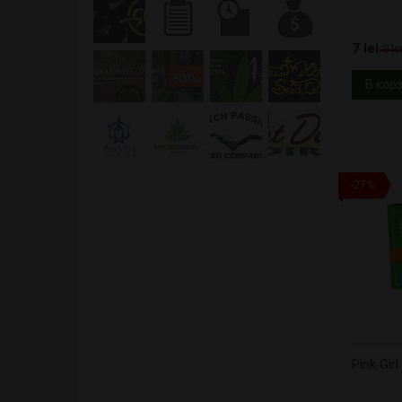
7 lei
9 le
В кор
-27%
Pink Gir