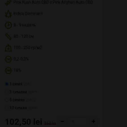
Pink Kush Auto CBD x Pink Afghan Auto CBD
Indica Dominant
8 - 9 недель
80 - 120 см
100 - 250 гр/м2
0,2-0,3%
18%
1 семя
2247
3 семени
22471
5 семян
22472
10 семян
22473
102,50 lei
164 lei