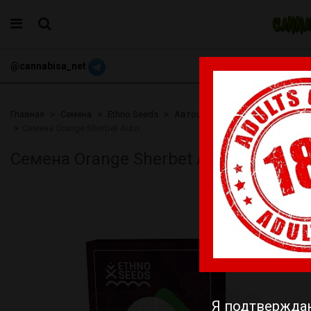
@cannabisa_net
+3769068098
Главная
Семена
Ethno Seeds
Автоцветущие
Cемена Orange Sherbet Auto
Cемена Orange Sherbet Auto
Я подтверждаю