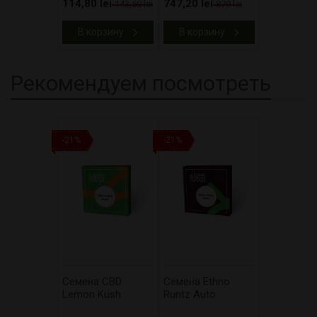
114,80 lei
747,20 lei
143,50 lei
879 lei
В корзину
В корзину
Рекомендуем посмотреть
-21%
-21%
Cемена CBD
Cемена Ethno
Lemon Kush
Runtz Auto