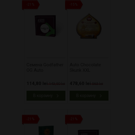
-21%
-15%
Cемена Godfather
​Auto Chocolate
OG Auto
Skunk XXL
114,80 lei
478,60 lei
143,50 lei
563 lei
В корзину
В корзину
-21%
-21%