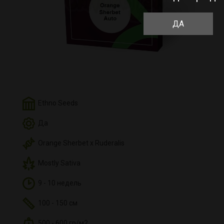
ДА
Ethno Seeds
Да
Orange Sherbet x Ruderalis
Mostly Sativa
9 - 10 недель
100 - 150 см
500 - 600 гр/м2