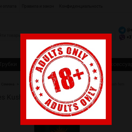
и оплата
Правила и закон
Конфиденциальность
@c
+3
Трубки
Гриндеры
Самокрутки
Аксессуа
Семена
Barneys Farm
Феминизированные
Cookies Kush fem
es Kush fem