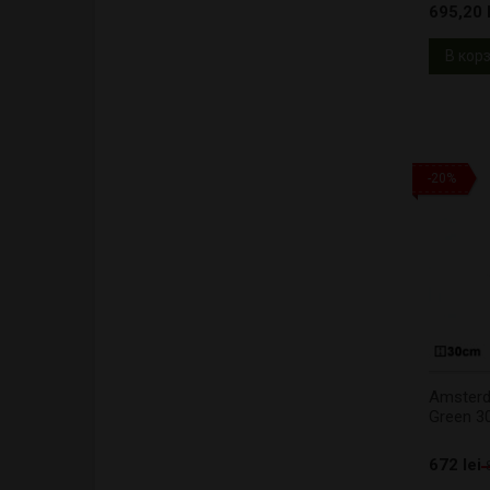
695,20 l
В кор
-20%
Amsterd
Green 3
672 lei