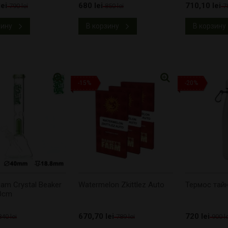
ei
680 lei
710,10 lei
790 lei
850 lei
7
зину
В корзину
В корзину
-15%
-20%
am Crystal Beaker
Watermelon Zkittlez Auto
Термос тай
0cm
670,70 lei
720 lei
840 lei
789 lei
900 le