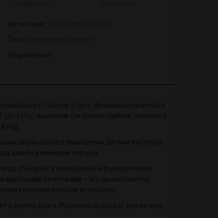
избранное
сравнению
Категории:
Феминизированные
Теги:
Феминизированные
Поделиться:
е каннабиса от Barney´s farm, феминизированный и
до 24%) !, вынослив (не боится грибков, плесени и
в год.
вания на улице или в помещении. Штамм выглядит
тых шишек и минимум листьев.
и до 650 гр/м2 в помещении, а фаза цветения
и вкусовыми качествами – это целая палитра:
нним утренним запахом из пекарни.
ет и длится долго. Идеально подходит для вечера,