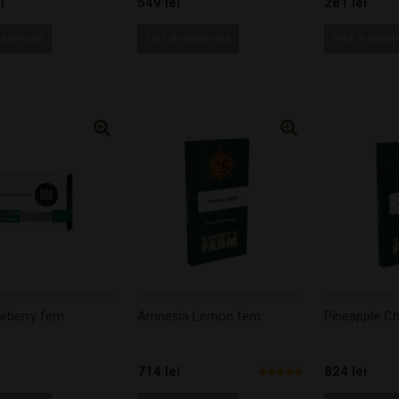
i
549 lei
281 lei
наличии
Нет в наличии
Нет в нали
ueberry fem
Amnesia Lemon fem
Pineapple C
714 lei
824 lei