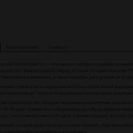
Характеристики
Отзывы (0)
нопли Cookies Kush fem – это одна из последних разработок в мир
дный сорт. Замечательный гибрид, который обладает высоким ТГК (
т пристального внимания), а также способен дать урожай до 3х раз 
неприхотливое и легко подстраивается под любой способ выращи
ая елка ростом до 1 метра с большим количеством бурых смолянис
пли Cookies Kush fem обладает высокими показателями урожайност
т 50-60 дней. Помимо высокой урожайности гибрид славится своим
годы, с мощным мятным шоколадом, а аромат сладкий, мятный с ра
льный, который сразу наступает и валит наповал, стоун расслабля
о помечтать или расслабиться и подремать.