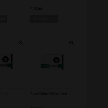
835 lei
чии
Нет в наличии
w fem
Auto White Widow fem