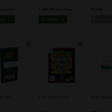
ei
1 925,40 lei
813 lei
299 lei
2 188 lei
зину
В корзину
Нет в нали
ds fem
S.A.D. Fast Version
White Wido