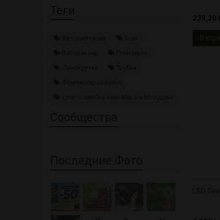
Теги
239,20 l
В кор
Автоцветущие
Бонг
Вапорайзер
Гриндеры
Самокрутки
Трубки
Феминизированные
купить семена каннабиса в Молдове
Сообщества
Последние Фото
LSD See