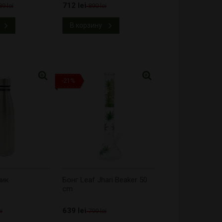
712 lei
89 lei
890 lei
В корзину
-21%
ник
Бонг Leaf Jhari Beaker 50
cm
639 lei
i
799 lei