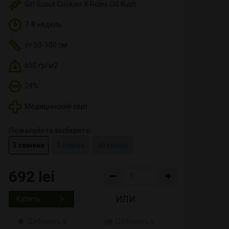
Girl Scout Cookies X Rolex OG Kush
7-8 недель
от 50-100 см
650 гр/м2
24%
Медицинский сорт
Пожалуйста выберите:
3 семени
5 семян
10 семян
692 lei
ИЛИ
Купить
Добавить в
Добавить к