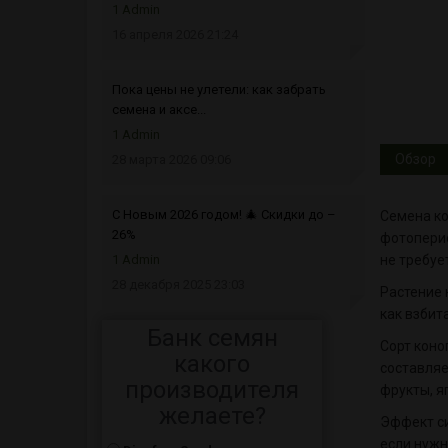
1 Admin
16 апреля 2026 21:24
Пока цены не улетели: как забрать
семена и аксе...
1 Admin
Обзор
28 марта 2026 09:06
С Новым 2026 годом! 🎄 Скидки до –
Семена ко
26%
фотоперио
1 Admin
не требуе
28 декабря 2025 23:03
Растение 
как взбит
Банк семян
Сорт коно
какого
составляе
производителя
фрукты, я
желаете?
Эффект си
если нужн