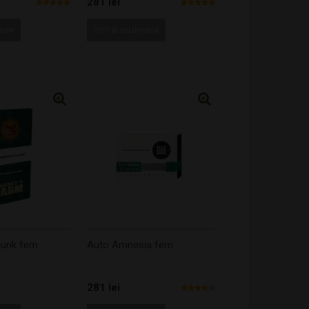
281 lei
чии
Нет в наличии
hunk fem
Auto Amnesia fem
281 lei