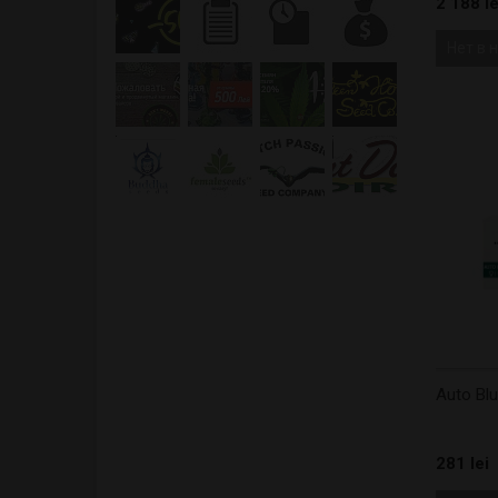
2 188 le
Нет в 
Auto Bl
281 lei