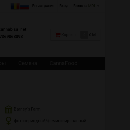
Регистрация
Вход
Валюта
MDL
annabisa_net
Корзина
0
0 lei
7369068098
ры
Семена
CannaFood
Barney´s Farm
фотопериодный/феминизированный