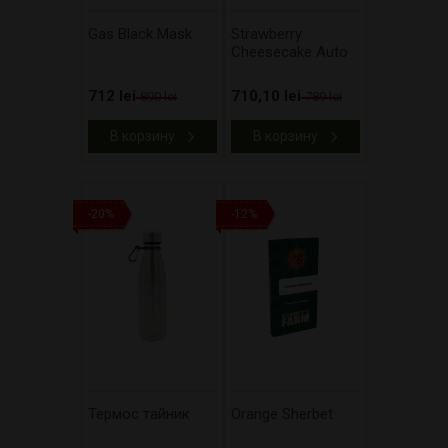
Gas Black Mask
Strawberry
Cheesecake Auto
712 lei
710,10 lei
890 lei
789 lei
В корзину
В корзину
-20%
-12%
Термос тайник
Orange Sherbet