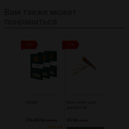
Вам также может
понравиться
-20%
-21%
Gelato
Raw конус для
джоинтов
236,80 lei
35 lei
296 lei
44 lei