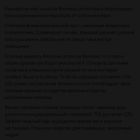
Разработан сорт конопли Amnesia Lemon был в Нидерландах
при соединении генетики Skunk #1 и Amnesia Haze.
Отличный феминизированный сорт с лимонным ароматом и
послевкусием. Доминирует сатива. Хороший урожай с данной
культуры можно собрать как на улице, так и внутри
помещения.
Если выращивать Amnesia Lemon на балконе, то готово к
сборке урожая оно будет уже спустя 9-10 недель цветения,
тогда как в открытом грунте урожай готов в сентябре/
октябре. Высота особи до 70-80 см, а урожай составляет 500-
550 грамм с м2 растений. Amnesia Lemon femобладает ярко-
зеленым окрасом, а соцветия крупные и упругие,
наполненные смолами.
Аромат растения стойкий, манящий, пахнет лимоном, вкус
достаточно индивидуальный с кислинкой. ТГК достигает 23%.
Эффект сильный high, ощущается прилив сил и хорошее
настроение. Отличное средство для подвижных, энергичных
людей.