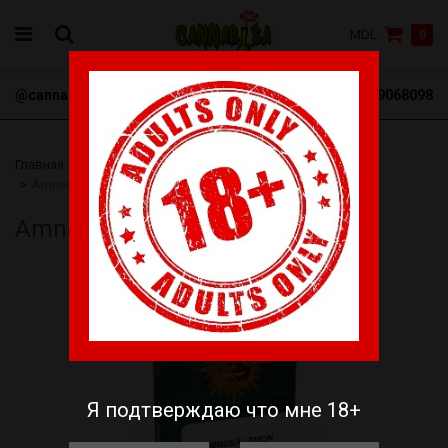
MDL
0
@cannabisa_net
+3769068098
Главная
Семена
Barneys Farm
Феминизированные
Amnesia Lemon fem
Amnesia Lemon fem
Я подтверждаю что мне 18+