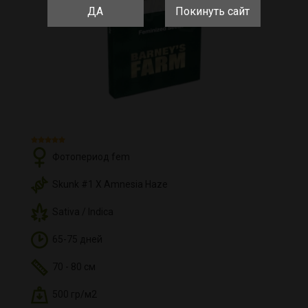
ДА
Покинуть сайт
Фотопериод fem
Skunk #1 X Amnesia Haze
Sativa / Indica
65-75 дней
70 - 80 см
500 гр/м2