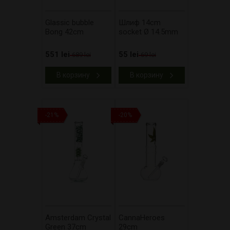
Glassic bubble
Шлиф 14cm
Bong 42cm
socket Ø 14.5mm
551 lei
55 lei
689 lei
69 lei
В корзину
В корзину
-21%
-20%
Amsterdam Crystal
CannaHeroes
Green 37cm
29cm