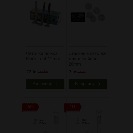
Сеточка ложка
Стальные сеточки
Black Leaf 12mm
для девайсов
20mm
22 lei
7 lei
27 lei
9 lei
В корзину
В корзину
-20%
-21%