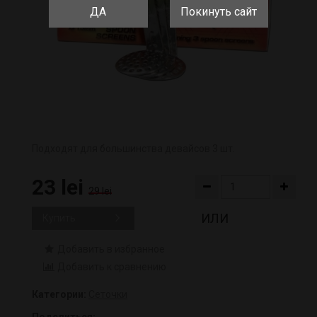
ДА
Покинуть сайт
Подходят для большинства девайсов 3 шт.
23 lei
29 lei
ИЛИ
Купить
Добавить в избранное
Добавить к сравнению
Категории:
Сеточки
Поделиться: