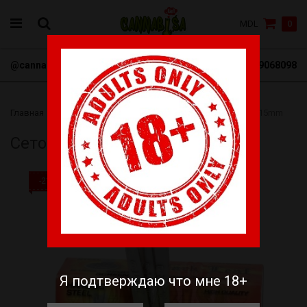
MDL
0
@cannabisa_net
+3769068098
Главная
Бонги
Сеточки
Сеточка ложка Black Leaf 15mm
Сеточка ложка Black Leaf 15mm
-21%
Я подтверждаю что мне 18+