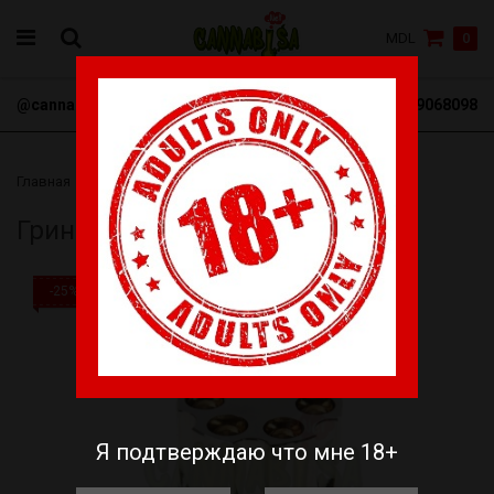
MDL
0
@cannabisa_net
+3769068098
Главная
Гриндеры
Гриндер барабан револьвера
Гриндер барабан револьвера
-25%
Я подтверждаю что мне 18+