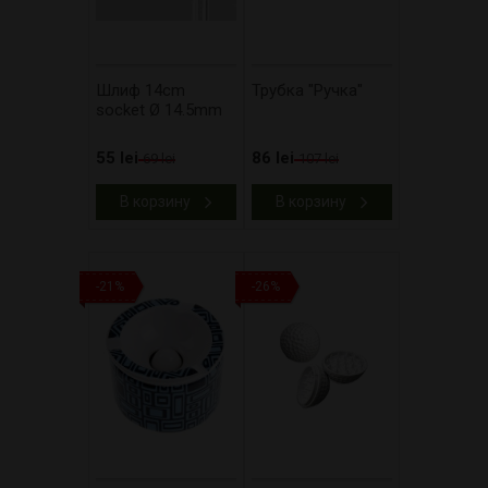
Шлиф 14cm
Трубка "Ручка"
socket Ø 14.5mm
55 lei
86 lei
69 lei
107 lei
В корзину
В корзину
-21%
-26%