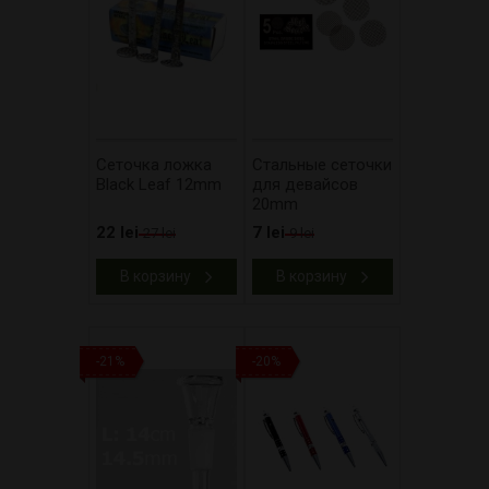
Сеточка ложка
Стальные сеточки
Black Leaf 12mm
для девайсов
20mm
22 lei
7 lei
27 lei
9 lei
В корзину
В корзину
-21%
-20%