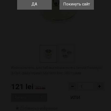
ДА
Покинуть сайт
Измельчитель для табака на магните с ситом Размеры:
3х3х4 см​ Материал: Металл Вес: 100 грамм
121 lei
161 lei
ИЛИ
Купить
Добавить в избранное