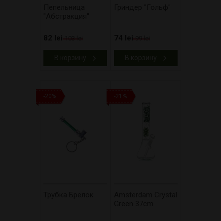
Пепельница
Гриндер "Гольф"
"Абстракция"
82 lei
74 lei
103 lei
99 lei
В корзину
В корзину
-20%
-21%
Трубка Брелок
Amsterdam Crystal
Green 37cm