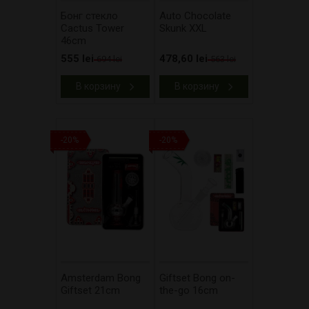
Бонг стекло
​Auto Chocolate
Cactus Tower
Skunk XXL
46cm
555 lei
478,60 lei
694 lei
563 lei
В корзину
В корзину
-20%
-20%
Amsterdam Bong
Giftset Bong on-
Giftset 21cm
the-go 16cm