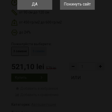
8-9 недель
ДА
Покинуть сайт
от 90 см до 120 см
от 450 гр/м2 до 600 гр/м2
до 24%
Пожалуйста выберите:
3 семени
5 семян
521,10 lei
579 lei
ИЛИ
Купить
Добавить в избранное
Добавить к сравнению
Категории:
Автоцветущие