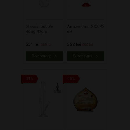
Glassic bubble
Amsterdam XXX 42
Bong 42cm
см
551 lei
552 lei
689 lei
690 lei
В корзину
В корзину
-21%
-15%