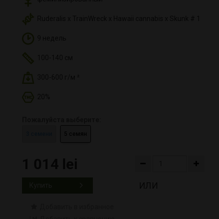
Ruderalis x TrainWreck x Hawaii cannabis x Skunk # 1
9 недель
100-140 см
300-600 г/м ²
20%
Пожалуйста выберите:
3 семени
5 семян
1 014 lei
ИЛИ
Купить
Добавить в избранное