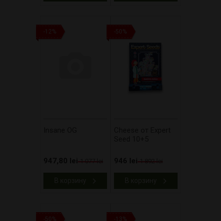
-12%
-50%
Insane OG
Cheese от Expert
Seed 10+5
947,80 lei
946 lei
1 077 lei
1 892 lei
В корзину
В корзину
-50%
-13%