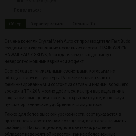
Теги:
Автоцветущие
Поделиться:
Обзор
Характеристики
Отзывы (0)
Семена конопли Crystal Meth Auto от производителя Fast Buds
созданы при скрещивание нескольких сортов : TRAIN WRECK,
HAWAII, EARLY SKUNK, благодаря чему был достигнут
невероятно мощный взрывной эффект.
Сорт обладает уникальными свойствами, которыми не
обладают другие культуры. Растение является авто-
феминизированным, и состоит из сативы и индики. Хорошего
урожая и ТГК 20% можно добиться, как при выращивании в
закрытом помещении, так и на открытом грунте, используя
лучшие органические удобрения и стимуляторы.
Также для более высокой урожайности, сорт нуждается в
правильном и достаточном освещении, вода должна иметь
слабый pH. На последней неделе цветения, растение
обладает невероятной красотой, так как белоснежные