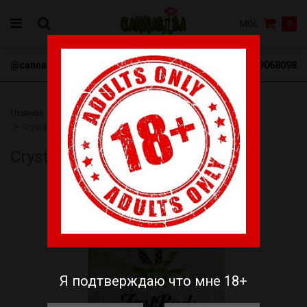
MDL
0
@cannabisa_net
+3769068098
Главная
Семена
FastBuds
Автоцветущие
Crystal Meth Auto
Crystal Meth Auto
Я подтверждаю что мне 18+