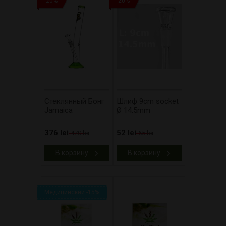
-20%
-20%
Стеклянный Бонг
Шлиф 9cm socket
Jamaica
Ø 14.5mm
376 lei
52 lei
470 lei
65 lei
В корзину
В корзину
Медицинский -15%