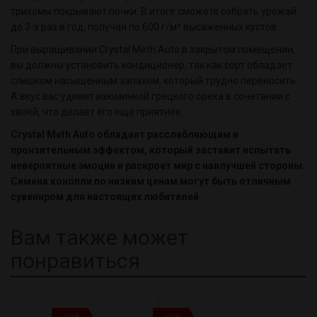
трихомы покрывают почки. В итоге сможете собрать урожай
до 3-х раз в год, получая по 600 г/м² высаженных кустов.
При выращивании Crystal Meth Auto в закрытом помещении,
вы должны установить кондиционер, так как сорт обладает
слишком насыщенным запахом, который трудно переносить.
А вкус вас удивит изюминкой грецкого ореха в сочетании с
хвоей, что делает его ещё приятнее.
Crystal Meth Auto обладает расслабляющим и
пронзительным эффектом, который заставит испытать
невероятные эмоции и раскроет мир с наилучшей стороны.
Семена конопли по низким ценам могут быть отличным
сувениром для настоящих любителей.
Вам также может
понравиться