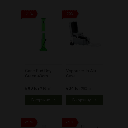
-21%
-20%
Cane Bud Boy -
Vaporizer In Alu
Green 43cm
Case
599 lei
624 lei
749 lei
780 lei
В корзину
В корзину
-21%
-21%