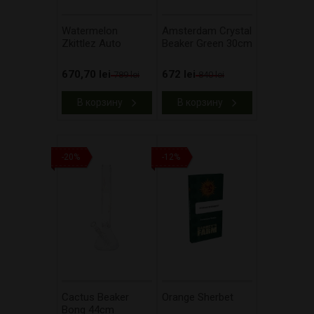
Watermelon
Amsterdam Crystal
Zkittlez Auto
Beaker Green 30cm
670,70 lei
672 lei
789 lei
840 lei
В корзину
В корзину
-20%
-12%
Cactus Beaker
Orange Sherbet
Bong 44cm