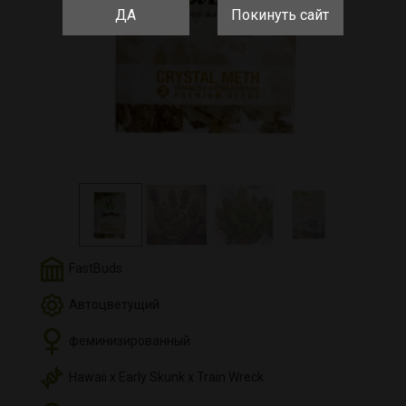
ДА
Покинуть сайт
FastBuds
Автоцветущий
феминизированный
Hawaii x Early Skunk x Train Wreck