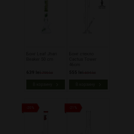
Бонг Leaf Jhari
Бонг стекло
Beaker 50 cm
Cactus Tower
46cm
639 lei
555 lei
799 lei
694 lei
В корзину
В корзину
-20%
-21%